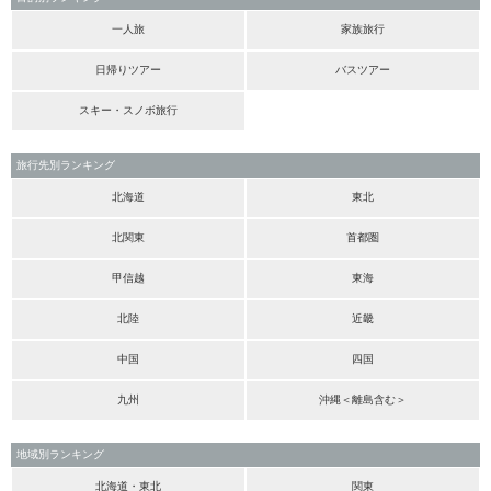
一人旅
家族旅行
日帰りツアー
バスツアー
スキー・スノボ旅行
旅行先別ランキング
北海道
東北
北関東
首都圏
甲信越
東海
北陸
近畿
中国
四国
九州
沖縄＜離島含む＞
地域別ランキング
北海道・東北
関東