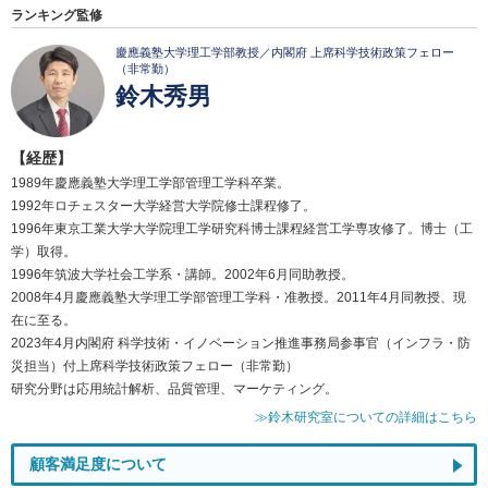
ランキング監修
慶應義塾大学理工学部教授／内閣府 上席科学技術政策フェロー
（非常勤）
鈴木秀男
【経歴】
1989年慶應義塾大学理工学部管理工学科卒業。
1992年ロチェスター大学経営大学院修士課程修了。
1996年東京工業大学大学院理工学研究科博士課程経営工学専攻修了。博士（工
学）取得。
1996年筑波大学社会工学系・講師。2002年6月同助教授。
2008年4月慶應義塾大学理工学部管理工学科・准教授。2011年4月同教授、現
在に至る。
2023年4月内閣府 科学技術・イノベーション推進事務局参事官（インフラ・防
災担当）付上席科学技術政策フェロー（非常勤）
研究分野は応用統計解析、品質管理、マーケティング。
≫鈴木研究室についての詳細はこちら
顧客満足度について