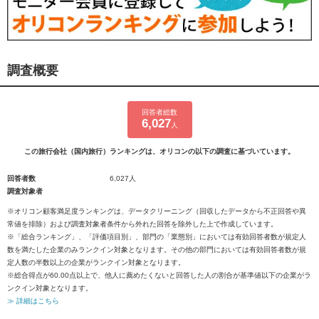
調査概要
回答者総数
6,027
人
この旅行会社（国内旅行）ランキングは、オリコンの以下の調査に基づいています。
回答者数
6,027人
調査対象者
※オリコン顧客満足度ランキングは、データクリーニング（回収したデータから不正回答や異
常値を排除）および調査対象者条件から外れた回答を除外した上で作成しています。
※「総合ランキング」、「評価項目別」、部門の「業態別」においては有効回答者数が規定人
数を満たした企業のみランクイン対象となります。その他の部門においては有効回答者数が規
定人数の半数以上の企業がランクイン対象となります。
※総合得点が60.00点以上で、他人に薦めたくないと回答した人の割合が基準値以下の企業がラ
ンクイン対象となります。
≫ 詳細はこちら