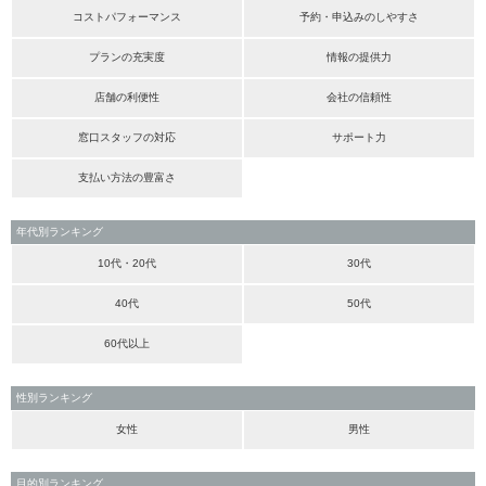
コストパフォーマンス
予約・申込みのしやすさ
プランの充実度
情報の提供力
店舗の利便性
会社の信頼性
窓口スタッフの対応
サポート力
支払い方法の豊富さ
年代別ランキング
10代・20代
30代
40代
50代
60代以上
性別ランキング
女性
男性
目的別ランキング