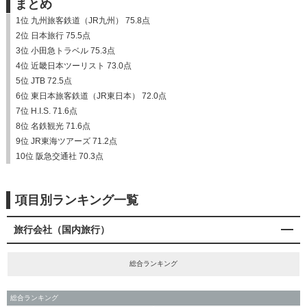
まとめ
1位 九州旅客鉄道（JR九州） 75.8点
2位 日本旅行 75.5点
3位 小田急トラベル 75.3点
4位 近畿日本ツーリスト 73.0点
5位 JTB 72.5点
6位 東日本旅客鉄道（JR東日本） 72.0点
7位 H.I.S. 71.6点
8位 名鉄観光 71.6点
9位 JR東海ツアーズ 71.2点
10位 阪急交通社 70.3点
項目別ランキング一覧
旅行会社（国内旅行）
総合ランキング
総合ランキング