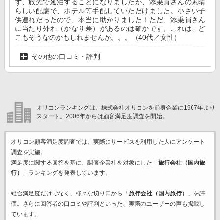
ず、旅先で延泊することになりましたが、添乗員さんの素晴
らしい配慮で、ホテル等手配していただけました。小さい子
供連れだったので、本当に助かりました！ただ、添乗員さん
に当たり外れ（かなり差）があるのは確かです。これは、ど
こもそうなのかもしれませんが。。。（40代／女性）
その他の口コミ・評判
オリコンランキングは、株式会社オリコンを前身企業に1967年より
スタート。2006年からは顧客満足度調査を開始。
オリコン顧客満足度調査では、実際にサービスを利用した
人にアンケート
調査を実施。
満足度に関する回答を基に、調査企業
社を対象にした「
旅行会社（国内旅
行）
」ランキングを発表しています。
総合満足度だけでなく、様々な切り口から「
旅行会社（国内旅行）
」を評
価。さらに回答者の口コミや評判といった、実際のユーザーの声も掲載し
ています。