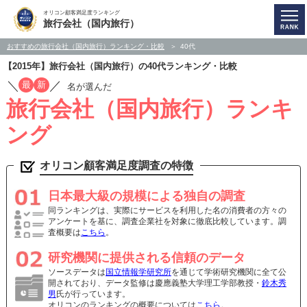
オリコン顧客満足度ランキング
旅行会社（国内旅行）
おすすめの旅行会社（国内旅行）ランキング・比較
40代
【2015年】旅行会社（国内旅行）の40代ランキング・比較
／
／
最
新
名が選んだ
旅行会社（国内旅行）ランキ
ング
オリコン顧客満足度調査の特徴
日本最大級の規模による独自の調査
同ランキングは、実際にサービスを利用した名の消費者の方々の
アンケートを基に、調査企業社を対象に徹底比較しています。調
査概要は
こちら
。
研究機関に提供される信頼のデータ
ソースデータは
国立情報学研究所
を通じて学術研究機関に全て公
開されており、データ監修は慶應義塾大学理工学部教授・
鈴木秀
男
氏が行っています。
オリコンのランキングの概要については
こちら
。