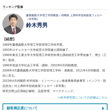
ランキング監修
慶應義塾大学理工学部教授／内閣府 上席科学技術政策フェロー
（非常勤）
鈴木秀男
【経歴】
1989年慶應義塾大学理工学部管理工学科卒業。
1992年ロチェスター大学経営大学院修士課程修了。
1996年東京工業大学大学院理工学研究科博士課程経営工学専攻修了。博士（工
学）取得。
1996年筑波大学社会工学系・講師。2002年6月同助教授。
2008年4月慶應義塾大学理工学部管理工学科・准教授。2011年4月同教授、現
在に至る。
2023年4月内閣府 科学技術・イノベーション推進事務局参事官（インフラ・防
災担当）付上席科学技術政策フェロー（非常勤）
研究分野は応用統計解析、品質管理、マーケティング。
≫鈴木研究室についての詳細はこちら
顧客満足度について