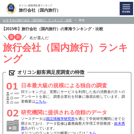
オリコン顧客満足度ランキング
旅行会社（国内旅行）
おすすめの旅行会社（国内旅行）ランキング・比較
東海
【2015年】旅行会社（国内旅行）の東海ランキング・比較
／
／
最
新
名が選んだ
旅行会社（国内旅行）ランキ
ング
オリコン顧客満足度調査の特徴
日本最大級の規模による独自の調査
同ランキングは、実際にサービスを利用した名の消費者の方々の
アンケートを基に、調査企業社を対象に徹底比較しています。調
査概要は
こちら
。
研究機関に提供される信頼のデータ
ソースデータは
国立情報学研究所
を通じて学術研究機関に全て公
開されており、データ監修は慶應義塾大学理工学部教授・
鈴木秀
男
氏が行っています。
オリコンのランキングの概要については
こちら
。