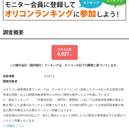
調査概要
回答者総数
6,027
人
この旅行会社（国内旅行）ランキングは、オリコンの以下の調査に基づいています。
回答者数
6,027人
調査対象者
※オリコン顧客満足度ランキングは、データクリーニング（回収したデータから不正回答や異
常値を排除）および調査対象者条件から外れた回答を除外した上で作成しています。
※「総合ランキング」、「評価項目別」、部門の「業態別」においては有効回答者数が規定人
数を満たした企業のみランクイン対象となります。その他の部門においては有効回答者数が規
定人数の半数以上の企業がランクイン対象となります。
※総合得点が60.00点以上で、他人に薦めたくないと回答した人の割合が基準値以下の企業がラ
ンクイン対象となります。
≫ 詳細はこちら