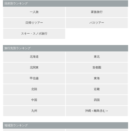
目的別ランキング
一人旅
家族旅行
日帰りツアー
バスツアー
スキー・スノボ旅行
旅行先別ランキング
北海道
東北
北関東
首都圏
甲信越
東海
北陸
近畿
中国
四国
九州
沖縄＜離島含む＞
地域別ランキング