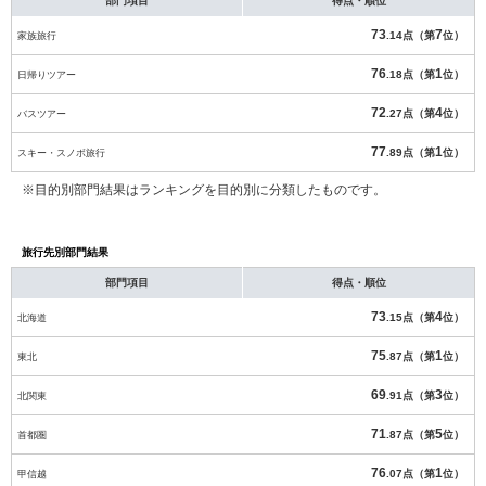
部門項目
得点・順位
73
7
家族旅行
.14点（第
位）
76
1
日帰りツアー
.18点（第
位）
72
4
バスツアー
.27点（第
位）
77
1
スキー・スノボ旅行
.89点（第
位）
※目的別部門結果はランキングを目的別に分類したものです。
旅行先別部門結果
部門項目
得点・順位
73
4
北海道
.15点（第
位）
75
1
東北
.87点（第
位）
69
3
北関東
.91点（第
位）
71
5
首都圏
.87点（第
位）
76
1
甲信越
.07点（第
位）