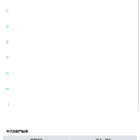
C
D
E
F
G
H
I
年代別部門結果