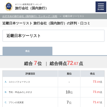
オリコン顧客満足度ランキング
旅行会社（国内旅行）
おすすめの旅行会社（国内旅行）ランキング・比較
近畿日本ツーリスト
近畿日本ツーリスト
旅行会社（国内旅行）の評判・口コミ
近畿日本ツーリスト
得点
7
72
総合
位
総合得点
点
.67
評価項目
順位
得点
-
73
A.
コストパフォーマンス
.19
点
10
73
B.
予約・申込みのしやすさ
位
.25
点
7
71
C.
プランの充実度
位
.67
点