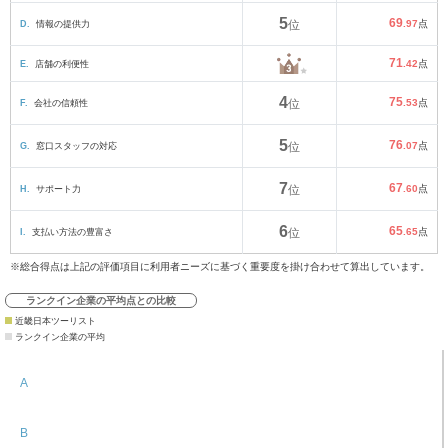
5
69
D.
情報の提供力
位
.97
点
71
E.
店舗の利便性
.42
点
4
75
F.
会社の信頼性
位
.53
点
5
76
G.
窓口スタッフの対応
位
.07
点
7
67
H.
サポート力
位
.60
点
6
65
I.
支払い方法の豊富さ
位
.65
点
※総合得点は上記の評価項目に利用者ニーズに基づく重要度を掛け合わせて算出しています。
ランクイン企業の平均点との比較
近畿日本ツーリスト
ランクイン企業の平均
A
B