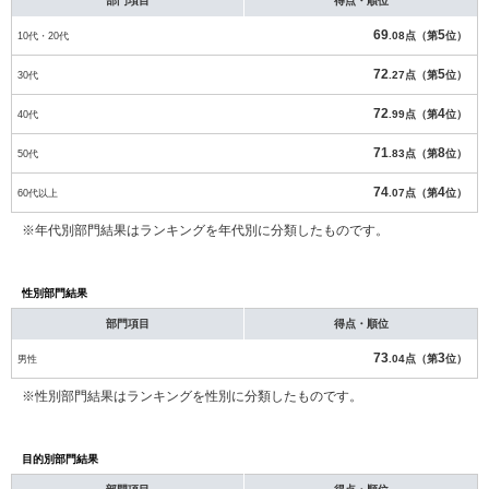
部門項目
得点・順位
69
5
10代・20代
.08点（第
位）
72
5
30代
.27点（第
位）
72
4
40代
.99点（第
位）
71
8
50代
.83点（第
位）
74
4
60代以上
.07点（第
位）
※年代別部門結果はランキングを年代別に分類したものです。
性別部門結果
部門項目
得点・順位
73
3
男性
.04点（第
位）
※性別部門結果はランキングを性別に分類したものです。
目的別部門結果