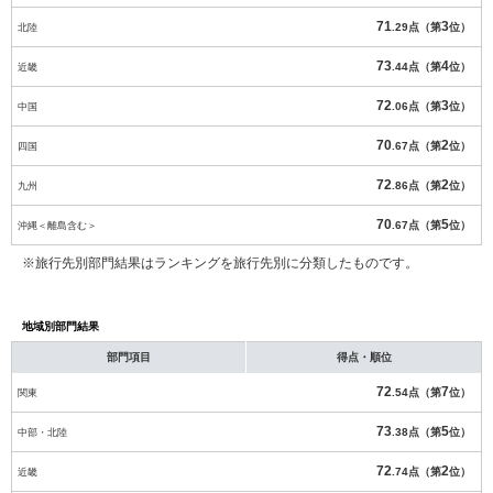
71
3
北陸
.29点（第
位）
73
4
近畿
.44点（第
位）
72
3
中国
.06点（第
位）
70
2
四国
.67点（第
位）
72
2
九州
.86点（第
位）
70
5
沖縄＜離島含む＞
.67点（第
位）
※旅行先別部門結果はランキングを旅行先別に分類したものです。
地域別部門結果
部門項目
得点・順位
72
7
関東
.54点（第
位）
73
5
中部・北陸
.38点（第
位）
72
2
近畿
.74点（第
位）