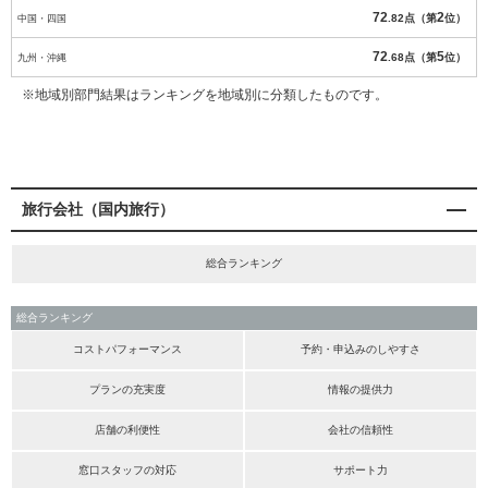
72
2
中国・四国
.82点（第
位）
72
5
九州・沖縄
.68点（第
位）
※地域別部門結果はランキングを地域別に分類したものです。
旅行会社（国内旅行）
総合ランキング
総合ランキング
コストパフォーマンス
予約・申込みのしやすさ
プランの充実度
情報の提供力
店舗の利便性
会社の信頼性
窓口スタッフの対応
サポート力