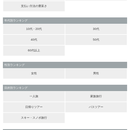
支払い方法の豊富さ
年代別ランキング
10代・20代
30代
40代
50代
60代以上
性別ランキング
女性
男性
目的別ランキング
一人旅
家族旅行
日帰りツアー
バスツアー
スキー・スノボ旅行