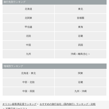
旅行先別ランキング
北海道
東北
北関東
首都圏
甲信越
東海
北陸
近畿
中国
四国
九州
沖縄＜離島含む＞
地域別ランキング
北海道・東北
関東
中部・北陸
近畿
中国・四国
九州・沖縄
オリコン顧客満足度ランキング
おすすめの旅行会社（国内旅行）ランキング・比較
近畿日本ツーリスト