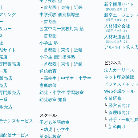
中学受験 塾
新卒採用サイト
社
└
首都圏
｜
東海
｜
近畿
（採用担当向け）
アリング
中学受験 個別指導塾
新卒エージェン
（採用担当向け）
ー
└
首都圏
人材紹介会社
タカー
公立中高一貫校対策 塾
（採用担当向け）
ス
└
首都圏
人材派遣会社
（採用担当向け）
社
小学生 塾
アルバイト求人
報サイト
└
首都圏
｜
東海
｜
近畿
売店
小学生 個別指導塾
ビジネス
専門販売店
└
首都圏
｜
東海
｜
近畿
法人カーリース
ー系
通信教育
ネット印刷通販
販売店
└
高校生
｜
中学生
｜
小学生
ビジネスチャッ
売店
家庭教師
Web会議ツール
専門販売店
幼児・小学生 学習教室
企業研修
ー系
幼児教室 知育
└
経営者向け
販売店
└
管理職向け
スクール
└
若手・一般社
テナンスサービス
子ども英語教室
└
新卒向け
└
幼児
｜
小学生
画配信サービス
英会話教室