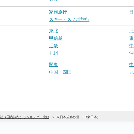
家族旅行
日
スキー・スノボ旅行
東北
北
甲信越
東
近畿
中
九州
沖
関東
中
中国・四国
九
社（国内旅行）ランキング・比較
東日本旅客鉄道（JR東日本）