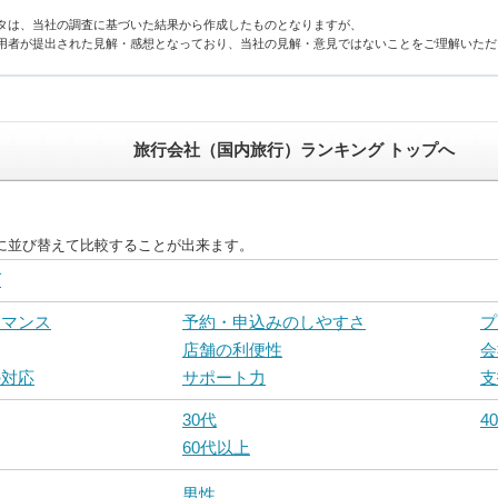
タは、当社の調査に基づいた結果から作成したものとなりますが、
用者が提出された見解・感想となっており、当社の見解・意見ではないことをご理解いただ
旅行会社（国内旅行）ランキング トップへ
に並び替えて比較することが出来ます。
グ
ーマンス
予約・申込みのしやすさ
プ
店舗の利便性
会
の対応
サポート力
支
30代
4
60代以上
男性