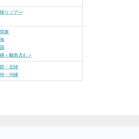
帰りツアー
関東
海
国
縄＜離島含む＞
部・北陸
州・沖縄