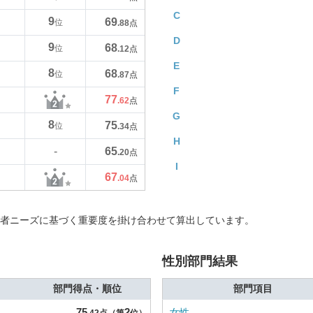
C
9
69
位
.88
点
D
9
68
位
.12
点
E
8
68
位
.87
点
F
77
.62
点
G
8
75
位
.34
点
H
65
-
.20
点
I
67
.04
点
者ニーズに基づく重要度を掛け合わせて算出しています。
性別部門結果
部門得点・順位
部門項目
75
2
女性