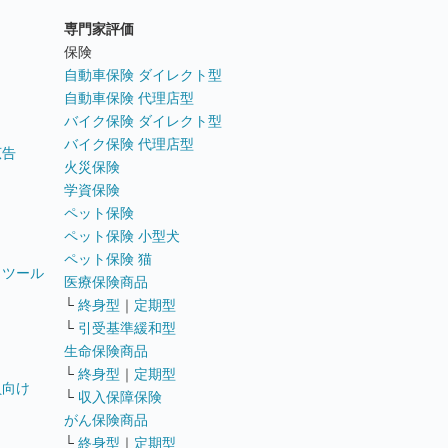
専門家評価
ト
保険
自動車保険 ダイレクト型
自動車保険 代理店型
バイク保険 ダイレクト型
バイク保険 代理店型
広告
火災保険
学資保険
ペット保険
ペット保険 小型犬
ペット保険 猫
トツール
医療保険商品
└
終身型
｜
定期型
└
引受基準緩和型
生命保険商品
└
終身型
｜
定期型
員向け
└
収入保障保険
がん保険商品
└
終身型
｜
定期型