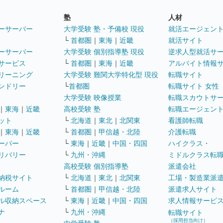
塾
人材
ーサーバー
大学受験 塾・予備校 現役
就活エージェン
└
首都圏
｜
東海
｜
近畿
就活サイト
ーサーバー
大学受験 個別指導塾 現役
逆求人型就活サ
サービス
└
首都圏
｜
東海
｜
近畿
アルバイト情報
リーニング
大学受験 難関大学特化型 現役
転職サイト
ンドリー
└
首都圏
転職サイト 女性
大学受験 映像授業
転職スカウトサ
｜
東海
｜
近畿
高校受験 塾
転職エージェン
ット
└
北海道
｜
東北
｜
北関東
看護師転職
｜
東海
｜
近畿
└
首都圏
｜
甲信越・北陸
介護転職
ーパー
└
東海
｜
近畿
｜
中国・四国
ハイクラス・
リバリー
└
九州・沖縄
ミドルクラス転
高校受験 個別指導塾
派遣会社
納税サイト
└
北海道
｜
東北
｜
北関東
工場・製造業派
ルーム
└
首都圏
｜
甲信越・北陸
派遣求人サイト
ル収納スペース
└
東海
｜
近畿
｜
中国・四国
求人情報サービ
ナ
└
九州・沖縄
転職サイト
（採用担当向け）