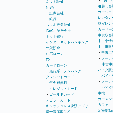
└
宅配型
ネット証券
引越し会
NISA
カーシェ
└
証券会社
レンタカ
└
銀行
格安レン
スマホ専業証券
カーリー
iDeCo 証券会社
車買取会
ネット銀行
中古車情
インターネットバンキング
中古車販
外貨預金
└
中古車
住宅ローン
└
メーカ
FX
中古車
カードローン
バイク販
└
銀行系
｜
ノンバンク
└
バイク
クレジットカード
└
メーカ
└
年会費無料
バイク
└
クレジットカード
車検
└
ゴールドカード
カーメン
デビットカード
カフェ
キャッシュレス決済アプリ
定額制動
暗号資産取引所