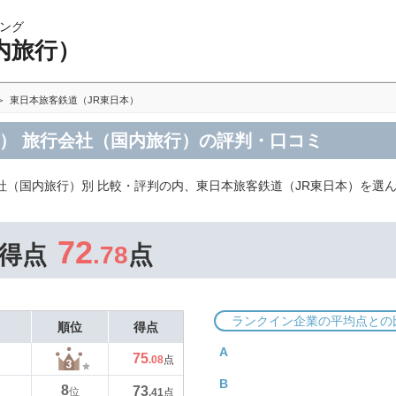
ング
内旅行）
東日本旅客鉄道（JR東日本）
本） 旅行会社（国内旅行）の評判・口コミ
社（国内旅行）別 比較・評判の内、東日本旅客鉄道（JR東日本）を選
72
得点
.78
点
ランクイン企業の平均点との
順位
得点
A
75
.08
点
B
8
73
位
.41
点