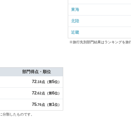
東海
北陸
近畿
※旅行先別部門結果はランキングを旅
部門得点・順位
72
5
.18点（第
位）
72
6
.62点（第
位）
75
1
.76点（第
位）
に分類したものです。