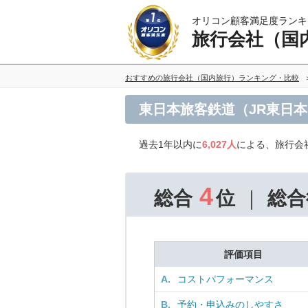
オリコン顧客満足度ランキ
旅行会社（国
おすすめの旅行会社（国内旅行）ランキング・比較
東日本旅客鉄道（JR東日
過去1年以内に
6,027人
による、旅行会
4
総合
位
総合
評価項目
A.
コストパフォーマンス
B.
予約・申込みのしやすさ