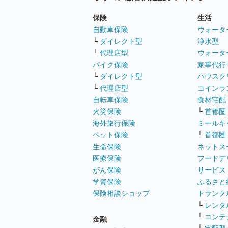
保険
生活
自動車保険
ウォータ
└
ダイレクト型
浄水型
└
代理店型
ウォータ
バイク保険
家事代行
└
ダイレクト型
ハウスク
└
代理店型
コインラ
自転車保険
食材宅配
火災保険
└
首都圏
海外旅行保険
ミールキ
ペット保険
└
首都圏
生命保険
ネットス
医療保険
フードデ
がん保険
サービス
学資保険
ふるさと
保険相談ショップ
トランク
└
レンタ
└
コンテ
金融