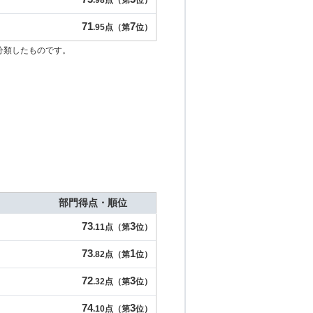
.98点（第
位）
71
7
.95点（第
位）
分類したものです。
部門得点・順位
73
3
.11点（第
位）
73
1
.82点（第
位）
72
3
.32点（第
位）
74
3
.10点（第
位）