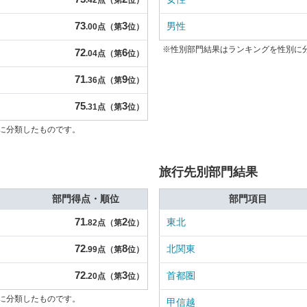
.42点（第
位）
73
3
男性
.00点（第
位）
※性別部門結果はランキングを性別に
72
6
.04点（第
位）
71
9
.36点（第
位）
75
3
.31点（第
位）
に分類したものです。
旅行先別部門結果
部門得点・順位
部門項目
71
2
東北
.82点（第
位）
72
8
北関東
.99点（第
位）
72
3
首都圏
.20点（第
位）
に分類したものです。
甲信越