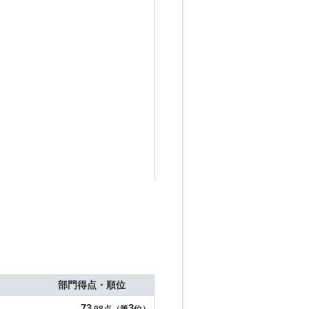
部門得点・順位
73
3