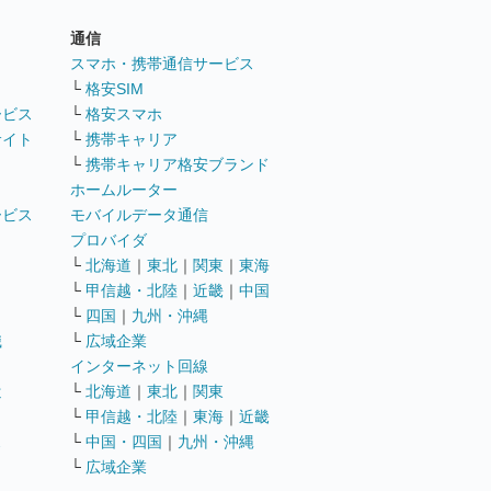
通信
ト
スマホ・携帯通信サービス
└
格安SIM
ービス
└
格安スマホ
サイト
└
携帯キャリア
└
携帯キャリア格安ブランド
ホームルーター
ービス
モバイルデータ通信
ト
プロバイダ
└
北海道
｜
東北
｜
関東
｜
東海
└
甲信越・北陸
｜
近畿
｜
中国
└
四国
｜
九州・沖縄
職
└
広域企業
インターネット回線
遣
└
北海道
｜
東北
｜
関東
└
甲信越・北陸
｜
東海
｜
近畿
ス
└
中国・四国
｜
九州・沖縄
└
広域企業