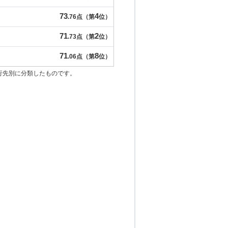
73
4
.76点（第
位）
71
2
.73点（第
位）
71
8
.06点（第
位）
行先別に分類したものです。