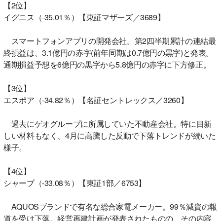
【2位】
イグニス（-35.01％）【東証マザーズ／3689】
スマートフォンアプリの開発会社。第2四半期累計の連結最
終損益は、3.1億円の赤字(前年同期は0.7億円の黒字)と発表。
通期損益予想を6億円の黒字から5.8億円の赤字に下方修正。
【3位】
エスポア（-34.82％）【名証セントレックス／3260】
過去にゲオグループに所属していた不動産会社。特に目新
しい材料もなく、4月に高騰した反動で下落トレンドが続いた
様子。
【4位】
シャープ（-33.08％）【東証1部／6753】
AQUOSブランドで有名な総合家電メーカー。99％減資の報
道を受け下落。経営再建計画が発表されたものの、その内容