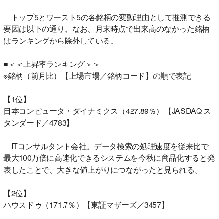
トップ5とワースト5の各銘柄の変動理由として推測できる
要因は以下の通り。なお、月末時点で出来高のなかった銘柄
はランキングから除外している。
■＜＜上昇率ランキング＞＞
※銘柄（前月比）【上場市場／銘柄コード】の順で表記
【1位】
日本コンピュータ・ダイナミクス（427.89％）【JASDAQ ス
タンダード／4783】
ITコンサルタント会社。データ検索の処理速度を従来比で
最大100万倍に高速化できるシステムを今秋に商品化すると発
表したことで、大きな値上がりにつながったと見られる。
【2位】
ハウスドゥ（171.7％）【東証マザーズ／3457】