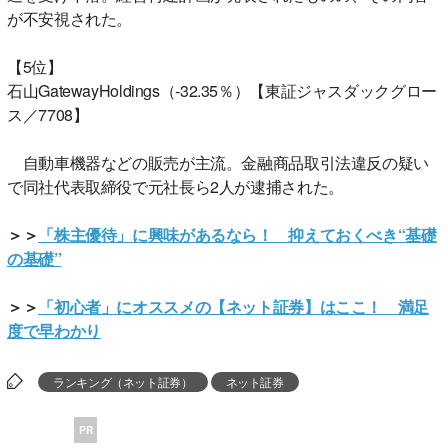
が不安視された。
【5位】
石山GatewayHoldings（-32.35％）【東証ジャスダックグロー
ス／7708】
自動車機器などの販売が主流。金融商品取引法違反の疑い
で同社代表取締役で元社長ら2人が逮捕された。
＞＞
「株主優待」に興味があるなら！ 抑えておくべき“基礎
の基礎”
＞＞
「初心者」にオススメの【ネット証券】はここ！ 満足
度で早わかり
ランキング（ネット証券）
ネット証券
PR