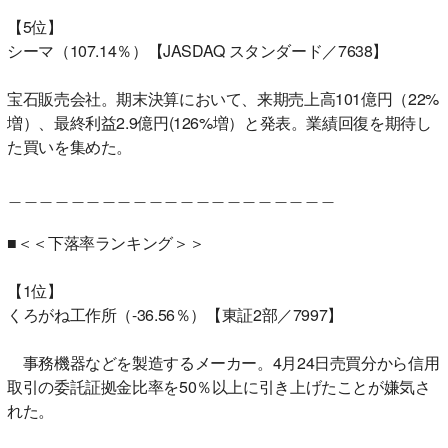
【5位】
シーマ（107.14％）【JASDAQ スタンダード／7638】
宝石販売会社。期末決算において、来期売上高101億円（22%
増）、最終利益2.9億円(126%増）と発表。業績回復を期待し
た買いを集めた。
＿＿＿＿＿＿＿＿＿＿＿＿＿＿＿＿＿＿＿＿＿
■＜＜下落率ランキング＞＞
【1位】
くろがね工作所（-36.56％）【東証2部／7997】
事務機器などを製造するメーカー。4月24日売買分から信用
取引の委託証拠金比率を50％以上に引き上げたことが嫌気さ
れた。