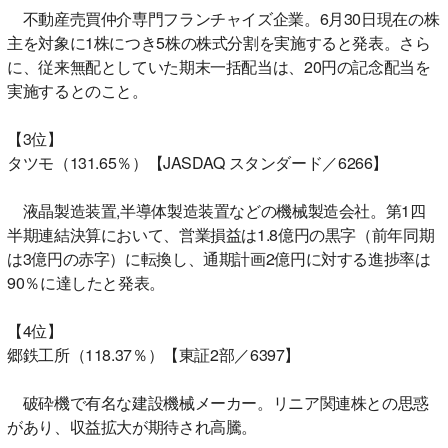
不動産売買仲介専門フランチャイズ企業。6月30日現在の株
主を対象に1株につき5株の株式分割を実施すると発表。さら
に、従来無配としていた期末一括配当は、20円の記念配当を
実施するとのこと。
【3位】
タツモ（131.65％）【JASDAQ スタンダード／6266】
液晶製造装置,半導体製造装置などの機械製造会社。第1四
半期連結決算において、営業損益は1.8億円の黒字（前年同期
は3億円の赤字）に転換し、通期計画2億円に対する進捗率は
90％に達したと発表。
【4位】
郷鉄工所（118.37％）【東証2部／6397】
破砕機で有名な建設機械メーカー。リニア関連株との思惑
があり、収益拡大が期待され高騰。