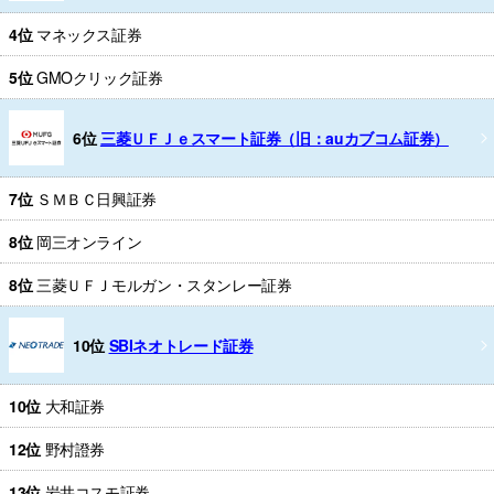
4位
マネックス証券
5位
GMOクリック証券
6位
三菱ＵＦＪｅスマート証券（旧：auカブコム証券）
7位
ＳＭＢＣ日興証券
8位
岡三オンライン
8位
三菱ＵＦＪモルガン・スタンレー証券
10位
SBIネオトレード証券
10位
大和証券
12位
野村證券
13位
岩井コスモ証券