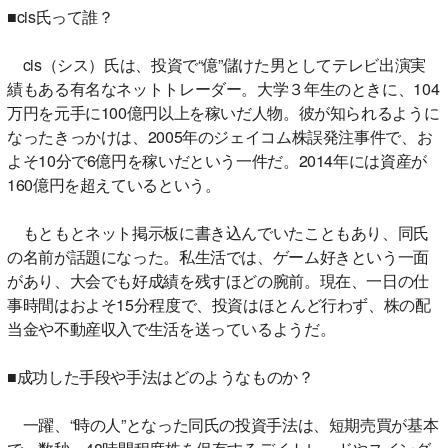
■cis氏って誰？
cis（シス）氏は、投資で“億”儲けた男としてテレビ出演実
績もある有名なネットトレーダー。大学３年生のときに、104
万円を元手に100億円以上を稼いだ人物。彼が知られるように
なったきっかけは、2005年のジェイコム株誤発注事件で、お
よそ10分で6億円を稼いだという一件だ。2014年には資産が
160億円を超えているという。
もともとネット掲示板に書き込んでいたこともあり、同氏
の名前が話題になった。私生活では、ゲーム好きという一面
があり、大会でも好成績を残すほどの腕前。現在、一日の仕
事時間はおよそ15分程度で、投資はほとんど行わず、株の配
当金や不動産収入で生活を送っているようだ。
■成功した手段や手法はどのようなものか？
一躍、“時の人”となった同氏の投資手法は、短期売買が基本