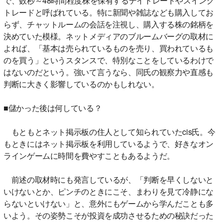
で、数秒～48時間程度株を保有するデイトレードやスイング
トレードと呼ばれている。特に新聞や雑誌なども購入してお
らず、チャットルームの会話を注視し、購入する株の銘柄を
決めていた模様。ネットメディアのブルームバーグの取材に
よれば、「基本は売られているものを売り、買われているも
のを買う」というスタンスで、特別なことをしているわけで
はないのだという。強いて言うなら、同氏の観察力や直感も
判断に大きく影響しているのかもしれない。
■儲かった後は何している？
もともとネット掲示板の住人として知られていたcis氏。今
もときにはネット掲示板を利用しているようで、好きなオン
ラインゲームに時間を費やすこともあるようだ。
前述の取材時にも発言しているが、「判断を早くしないと
いけないとか、ピンチのときにこそ、まわりを見て冷静にな
らないといけない」と、意外にもゲームから学んだことも多
いよう。その姿勢こそが投資を成功させるための秘訣だった