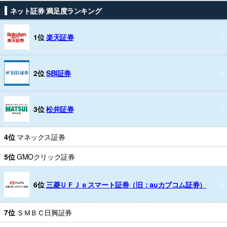
ネット証券 満足度ランキング
1位
楽天証券
2位
SBI証券
3位
松井証券
4位
マネックス証券
5位
GMOクリック証券
6位
三菱ＵＦＪｅスマート証券（旧：auカブコム証券）
7位
ＳＭＢＣ日興証券