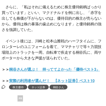
さらに、「私はそれに備えるために株主優待銘柄ばっかり
買っています」といい、マクドナルドを例に出し、「赤字を
出しても株価が下がらないのは、優待目的の株主が売らない
から。優待は株の暴落の歯止めになります」と優待銘柄の強
さを強調していた。
イベント後には、川崎と松本山雅戦のハーフタイムに、フ
ロンターレのユニフォームを着て、ママチャリで等々力競技
場陸上のトラックを一周。自転車で疾走する桐谷氏に、両サ
ポーターから大きな声援が送られていた。
＞＞
桐谷さんが選ぶ！ 持っててよかった「優待ベスト3」
＞＞
実際の利用者が選んだ！ 【ネット証券】ベスト10
株主優待
ネット証券
桐谷さん
PR