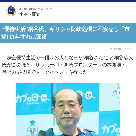
オリコン顧客満足度ランキング
ネット証券
“優待生活”桐谷氏、ギリシャ財政危機に不安なし「市
場は1年すれば回復」
2015-06-27 10:10
株主優待生活で一躍時の人となった“桐谷さん”こと桐谷広人
氏がこのほど、サッカーJ1・川崎フロンターレの本拠地・
等々力競技場でトークイベントを行った。