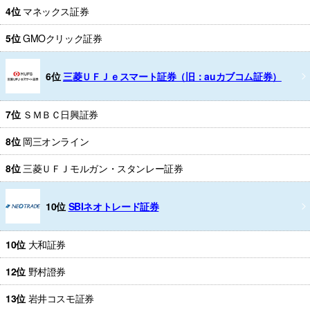
4位
マネックス証券
5位
GMOクリック証券
6位
三菱ＵＦＪｅスマート証券（旧：auカブコム証券）
7位
ＳＭＢＣ日興証券
8位
岡三オンライン
8位
三菱ＵＦＪモルガン・スタンレー証券
10位
SBIネオトレード証券
10位
大和証券
12位
野村證券
13位
岩井コスモ証券