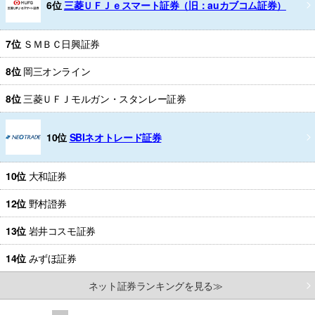
6位
三菱ＵＦＪｅスマート証券（旧：auカブコム証券）
7位
ＳＭＢＣ日興証券
8位
岡三オンライン
8位
三菱ＵＦＪモルガン・スタンレー証券
10位
SBIネオトレード証券
10位
大和証券
12位
野村證券
13位
岩井コスモ証券
14位
みずほ証券
ネット証券ランキングを見る≫