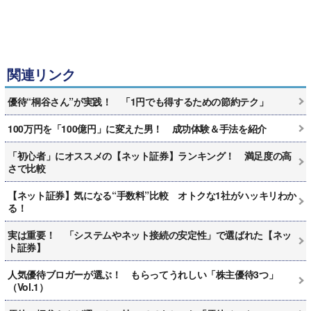
関連リンク
優待“桐谷さん”が実践！ 「1円でも得するための節約テク」
100万円を「100億円」に変えた男！ 成功体験＆手法を紹介
「初心者」にオススメの【ネット証券】ランキング！ 満足度の高
さで比較
【ネット証券】気になる“手数料”比較 オトクな1社がハッキリわか
る！
実は重要！ 「システムやネット接続の安定性」で選ばれた【ネッ
ト証券】
人気優待ブロガーが選ぶ！ もらってうれしい「株主優待3つ」
（Vol.1）