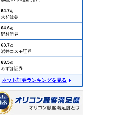
※公式サイトへ遷移します。
64.7
点
大和証券
64.6
点
野村證券
63.7
点
岩井コスモ証券
63.5
点
みずほ証券
ネット証券ランキングを見る