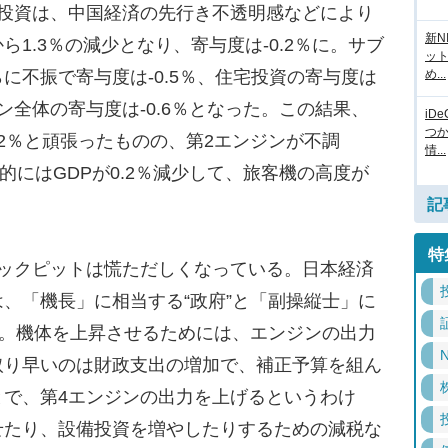
投資は、中国経済の先行き不透明感などにより
新N
1.3％の減少となり、寄与度は-0.2％に。サブ
ッ
に不振で寄与度は-0.5％、住宅投資の寄与度は
め...
ジン全体の寄与度は-0.6％となった。この結果、
iD
つ
.2％と頑張ったものの、第2エンジンが不調
情...
終的にはGDPが0.2％減少して、旅客機の高度が
記
特
ックピットは慌ただしくなっている。日本経済
、「機長」に相当する“政府”と「副操縦士」に
る。機体を上昇させるためには、エンジンの出力
N
取り早いのは財政支出の増加で、補正予算を組ん
とで、第4エンジンの出力を上げるというわけ
せたり、設備投資を増やしたりするための減税な