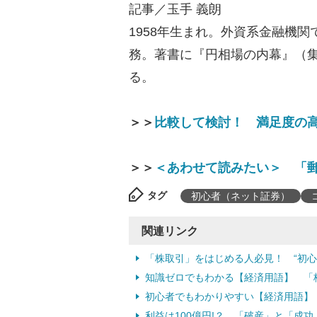
記事／玉手 義朗
1958年生まれ。外資系金融機
務。著書に『円相場の内幕』（
る。
＞＞
比較して検討！ 満足度の
＞＞
＜あわせて読みたい＞ 「郵
タグ
初心者（ネット証券）
関連リンク
「株取引」をはじめる人必見！ “初
知識ゼロでもわかる【経済用語】 「
初心者でもわかりやすい【経済用語】
利益は100億円!？ 「破産」と「成