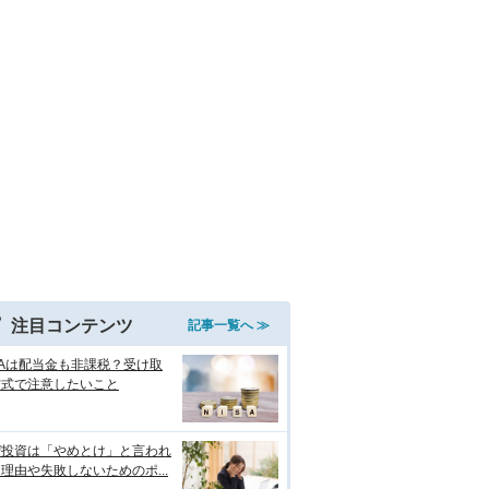
注目コンテンツ
記事一覧へ ≫
SAは配当金も非課税？受け取
方式で注意したいこと
ぜ投資は「やめとけ」と言われ
理由や失敗しないためのポ...