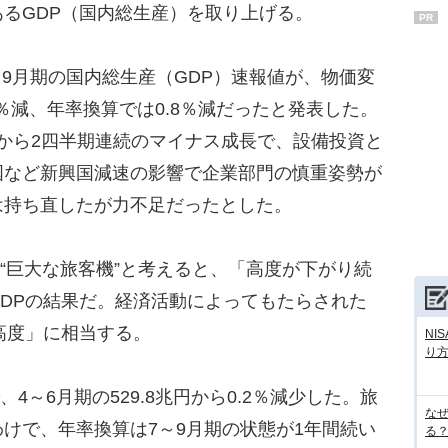
るGDP（国内総生産）を取り上げる。
PR
～9月期の国内総生産（GDP）速報値が、物価変
％減、年率換算では0.8％減だったと発表した。
減）から2四半期連続のマイナス成長で、設備投資と
国など新興国減速の影響で企業部門の慎重姿勢が
は持ち直したが力不足だったとした。
る“巨大な旅客機”と考えると、「高度が下がり続
DPの結果だ。経済活動によってもたらされた
高度」に相当する。
NI
り
、4～6月期の529.8兆円から0.2％減少した。旅
な
けで、年率換算は7～9月期の状態が1年間続い
る？