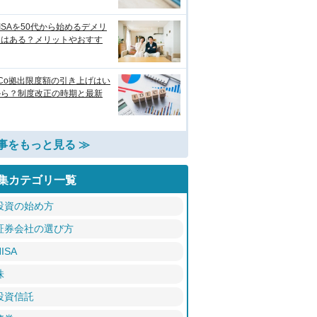
ISAを50代から始めるデメリ
トはある？メリットやおすす
eCo拠出限度額の引き上げはい
から？制度改正の時期と最新
事をもっと見る ≫
集カテゴリ一覧
投資の始め方
証券会社の選び方
ISA
株
投資信託