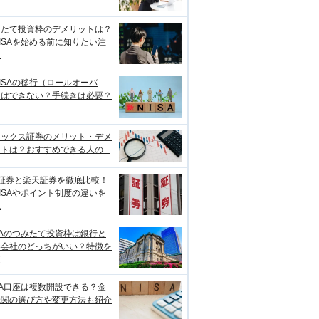
みたて投資枠のデメリットは？
ISAを始める前に知りたい注
点
ISAの移行（ロールオーバ
）はできない？手続きは必要？
ネックス証券のメリット・デメ
トは？おすすめできる人の...
I証券と楽天証券を徹底比較！
ISAやポイント制度の違いを
説
SAのつみたて投資枠は銀行と
券会社のどっちがいい？特徴を
較
SA口座は複数開設できる？金
機関の選び方や変更方法も紹介