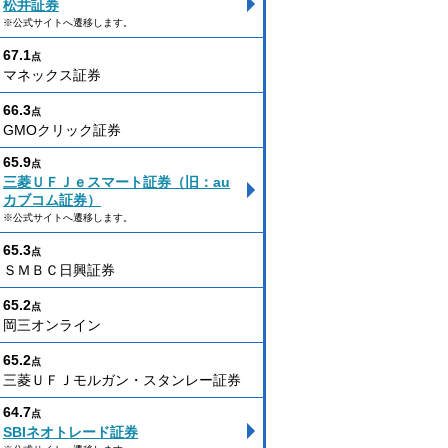
松井証券
※公式サイトへ遷移します。
67.1
点
マネックス証券
66.3
点
GMOクリック証券
65.9
点
三菱ＵＦＪｅスマート証券（旧：au
カブコム証券）
※公式サイトへ遷移します。
65.3
点
ＳＭＢＣ日興証券
65.2
点
岡三オンライン
65.2
点
三菱ＵＦＪモルガン・スタンレー証券
64.7
点
SBIネオトレード証券