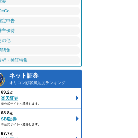
債券
DeCo
確定申告
株主優待
その他
用語集
分析・検証特集
ネット証券
オリコン顧客満足度ランキング
69.2
点
楽天証券
※公式サイトへ遷移します。
68.8
点
SBI証券
※公式サイトへ遷移します。
67.7
点