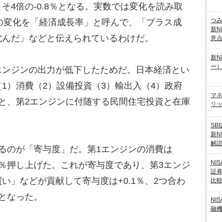
そ4倍の-0.8％となる。実数では変化を読み取
つ
の変化を「経済成長率」と呼んで、「プラス成
新N
沈んだ」などと伝えられているわけだ。
意
新N
ー
ンジンの出力が低下したためだ。日本経済とい
1）消費（2）設備投資（3）輸出入（4）政府
マ
と、第2エンジンに付随する民間住宅投資と在庫
リッ
SB
新N
解
探るのが「寄与度」だ。第1エンジンの消費は
NI
0.3％押し上げた。これが寄与度であり、第3エンジ
証
い」などが貢献して寄与度は+0.1％、2つ合わ
比
ととなった。
NI
融