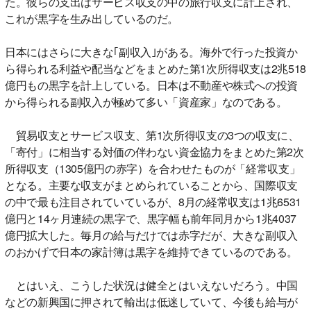
た。彼らの支出はサービス収支の中の旅行収支に計上され、
これが黒字を生み出しているのだ。
日本にはさらに大きな｢副収入｣がある。海外で行った投資か
ら得られる利益や配当などをまとめた第1次所得収支は2兆518
億円もの黒字を計上している。日本は不動産や株式への投資
から得られる副収入が極めて多い「資産家」なのである。
貿易収支とサービス収支、第1次所得収支の3つの収支に、
「寄付」に相当する対価の伴わない資金協力をまとめた第2次
所得収支（1305億円の赤字）を合わせたものが「経常収支」
となる。主要な収支がまとめられていることから、国際収支
の中で最も注目されていているが、8月の経常収支は1兆6531
億円と14ヶ月連続の黒字で、黒字幅も前年同月から1兆4037
億円拡大した。毎月の給与だけでは赤字だが、大きな副収入
のおかげで日本の家計簿は黒字を維持できているのである。
とはいえ、こうした状況は健全とはいえないだろう。中国
などの新興国に押されて輸出は低迷していて、今後も給与が