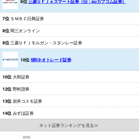
6位
三菱ＵＦＪｅスマート証券（旧：auカブコム証券）
7位
ＳＭＢＣ日興証券
8位
岡三オンライン
8位
三菱ＵＦＪモルガン・スタンレー証券
10位
SBIネオトレード証券
10位
大和証券
12位
野村證券
13位
岩井コスモ証券
14位
みずほ証券
ネット証券ランキングを見る≫