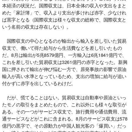
本経済の状況だ。国際収支は、日本全体の収入や支出をまと
めた「家計簿」で、収入より支出が多ければ赤字、少なけれ
ば黒字となる（国際収支は様々な収支の総称で、国際収支と
いう名前の収支は存在しない）。
国際収支の中心となるのが輸出から輸入を差し引いた貿易
収支で、働いて得た給与から生活費などを差し引いたもの
だ。8月は輸出が5兆8579億円、一方輸入は6兆1841億円で、
これを差し引いた貿易収支は3261億円の赤字となった。新興
国に押されて輸出が伸び悩む一方で、原発事故の影響で原油
輸入が高い水準となっているため、支出の増加に給与が追い
付かずに赤字を出しているわけだ。
だが、慌てることはない。貿易収支は自動車や原油といっ
たモノの取引をまとめたもので、これ以外にも様々な取引が
ある。その一つがサービス収支で、旅行費用や通信費用、流
通サービスなどがこれに含まれる。8月のサービス収支は578
億円の黒字で、その原動力が中国人観光客の「爆買い」だっ