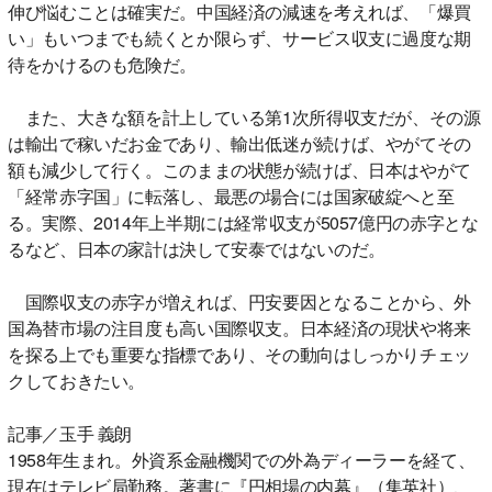
伸び悩むことは確実だ。中国経済の減速を考えれば、「爆買
い」もいつまでも続くとか限らず、サービス収支に過度な期
待をかけるのも危険だ。
また、大きな額を計上している第1次所得収支だが、その源
は輸出で稼いだお金であり、輸出低迷が続けば、やがてその
額も減少して行く。このままの状態が続けば、日本はやがて
「経常赤字国」に転落し、最悪の場合には国家破綻へと至
る。実際、2014年上半期には経常収支が5057億円の赤字とな
るなど、日本の家計は決して安泰ではないのだ。
国際収支の赤字が増えれば、円安要因となることから、外
国為替市場の注目度も高い国際収支。日本経済の現状や将来
を探る上でも重要な指標であり、その動向はしっかりチェッ
クしておきたい。
記事／玉手 義朗
1958年生まれ。外資系金融機関での外為ディーラーを経て、
現在はテレビ局勤務。著書に『円相場の内幕』（集英社）、