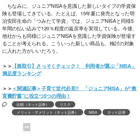
ちなみに、ジュニアNISAを意識した新しいタイプの学資保
険も登場してきている。たとえば、15年夏に発売となった明
治安田生命の「つみたて学資」では、ジュニアNISAと同様5
年間の払い込みで120％程度の返戻率を実現している。今後、
他社からも同様にジュニアNISAを意識した学資保険が登場す
ることが考えられる。こういった新しい商品も、検討の対象
に入れた方がいいだろう。
＞＞
【株取引】さっそくチェック！ 利用者が選ぶ「NISA」
満足度ランキング
＞＞
＜関連記事＞子育て世代必見!! 「ジュニアNISA」が“教
育費貯蓄”に役立つ5つの理由！
比較（ネット証券）
リスク
メリット・デメリット（ネット証券）
NISA
ネット証券
PR