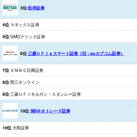
3位
松井証券
4位
マネックス証券
5位
GMOクリック証券
6位
三菱ＵＦＪｅスマート証券（旧：auカブコム証券）
7位
ＳＭＢＣ日興証券
8位
岡三オンライン
8位
三菱ＵＦＪモルガン・スタンレー証券
10位
SBIネオトレード証券
10位
大和証券