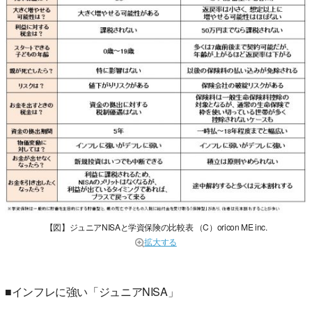
【図】ジュニアNISAと学資保険の比較表 （C）oricon ME inc.
拡大する
■インフレに強い「ジュニアNISA」