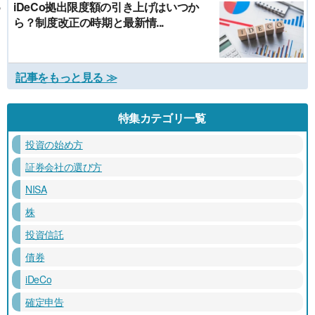
iDeCo拠出限度額の引き上げはいつか
ら？制度改正の時期と最新情...
記事をもっと見る ≫
特集カテゴリ一覧
投資の始め方
証券会社の選び方
NISA
株
投資信託
債券
iDeCo
確定申告