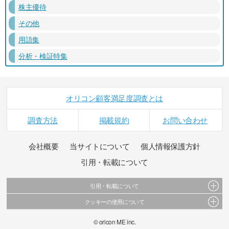
株主優待
その他
用語集
分析・検証特集
オリコン顧客満足度調査とは
調査方法
掲載規約
お問い合わせ
会社概要
当サイトについて
個人情報保護方針
引用・転載について
引用・転載について
クッキーの使用について
当サイトで公開されている情報（文字、写真、イラスト、画像データ等）及びこれらの配
置・編集および構造などについての著作権は株式会社oricon MEに帰属しております。
このサイトでは Cookie を使用して、ユーザーに合わせたコンテンツや広告の表示、ソーシャ
© oricon ME inc.
これらの情報を権利者の許可なく無断転載・複製などの二次利用を行うことは固く禁じてお
ル メディア機能の提供、広告の表示回数やクリック数の測定を行っています。