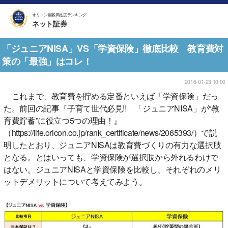
オリコン顧客満足度ランキング
ネット証券
「ジュニアNISA」VS「学資保険」徹底比較 教育費対
策の「最強」はコレ！
2016-01-23 10:00
これまで、教育費を貯める定番といえば「学資保険」だっ
た。前回の記事『子育て世代必見!! 「ジュニアNISA」が“教
育費貯蓄”に役立つ5つの理由！』
（https://life.oricon.co.jp/rank_certificate/news/2065393/）で説
明したとおり、ジュニアNISAは教育費づくりの有力な選択肢
となる。とはいっても、学資保険が選択肢から外れるわけで
はない。ジュニアNISAと学資保険を比較し、それぞれのメリ
ットデメリットについて考えてみよう。