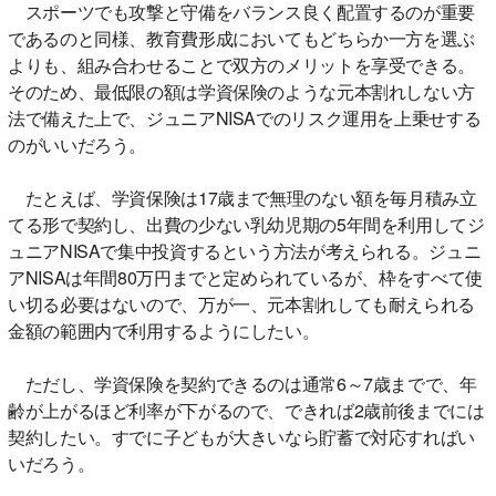
スポーツでも攻撃と守備をバランス良く配置するのが重要
であるのと同様、教育費形成においてもどちらか一方を選ぶ
よりも、組み合わせることで双方のメリットを享受できる。
そのため、最低限の額は学資保険のような元本割れしない方
法で備えた上で、ジュニアNISAでのリスク運用を上乗せする
のがいいだろう。
たとえば、学資保険は17歳まで無理のない額を毎月積み立
てる形で契約し、出費の少ない乳幼児期の5年間を利用してジ
ュニアNISAで集中投資するという方法が考えられる。ジュニ
アNISAは年間80万円までと定められているが、枠をすべて使
い切る必要はないので、万が一、元本割れしても耐えられる
金額の範囲内で利用するようにしたい。
ただし、学資保険を契約できるのは通常6～7歳までで、年
齢が上がるほど利率が下がるので、できれば2歳前後までには
契約したい。すでに子どもが大きいなら貯蓄で対応すればい
いだろう。