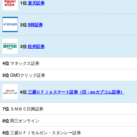
1位
楽天証券
2位
SBI証券
3位
松井証券
4位
マネックス証券
5位
GMOクリック証券
6位
三菱ＵＦＪｅスマート証券（旧：auカブコム証券）
7位
ＳＭＢＣ日興証券
8位
岡三オンライン
8位
三菱ＵＦＪモルガン・スタンレー証券