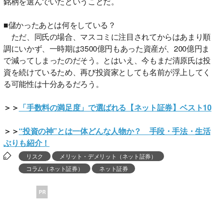
銘柄を選んでいたということだ。
■儲かったあとは何をしている？
ただ、同氏の場合、マスコミに注目されてからはあまり順
調にいかず、一時期は3500億円もあった資産が、200億円ま
で減ってしまったのだそう。とはいえ、今もまだ清原氏は投
資を続けているため、再び投資家としても名前が浮上してく
る可能性は十分あるだろう。
＞＞
「手数料の満足度」で選ばれる【ネット証券】ベスト10
＞＞
“投資の神”とは一体どんな人物か？ 手段・手法・生活
ぶりも紹介！
リスク
メリット・デメリット（ネット証券）
コラム（ネット証券）
ネット証券
PR