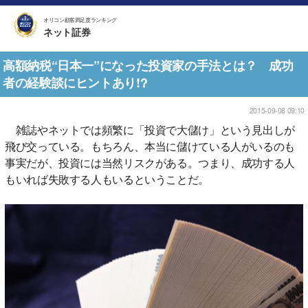
オリコン顧客満足度ランキング
ネット証券
高額納税“日本一”になった投資家の手法とは？ 成功
者の経験談にヒントあり!?
2015-09-08 09:10
雑誌やネットでは頻繁に「投資で大儲け」という見出しが
飛び交っている。もちろん、本当に儲けている人がいるのも
事実だが、投資には当然リスクがある。つまり、成功する人
もいれば失敗する人もいるということだ。