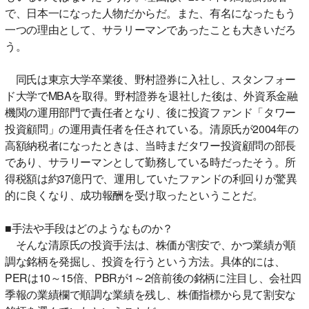
で、日本一になった人物だからだ。また、有名になったもう
一つの理由として、サラリーマンであったことも大きいだろ
う。
同氏は東京大学卒業後、野村證券に入社し、スタンフォー
ド大学でMBAを取得。野村證券を退社した後は、外資系金融
機関の運用部門で責任者となり、後に投資ファンド「タワー
投資顧問」の運用責任者を任されている。清原氏が2004年の
高額納税者になったときは、当時まだタワー投資顧問の部長
であり、サラリーマンとして勤務している時だったそう。所
得税額は約37億円で、運用していたファンドの利回りが驚異
的に良くなり、成功報酬を受け取ったということだ。
■手法や手段はどのようなものか？
そんな清原氏の投資手法は、株価が割安で、かつ業績が順
調な銘柄を発掘し、投資を行うという方法。具体的には、
PERは10～15倍、PBRが1～2倍前後の銘柄に注目し、会社四
季報の業績欄で順調な業績を残し、株価指標から見て割安な