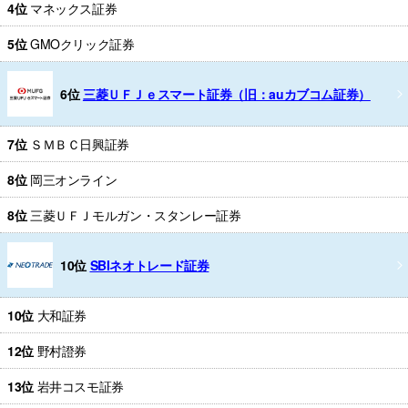
4位
マネックス証券
5位
GMOクリック証券
6位
三菱ＵＦＪｅスマート証券（旧：auカブコム証券）
7位
ＳＭＢＣ日興証券
8位
岡三オンライン
8位
三菱ＵＦＪモルガン・スタンレー証券
10位
SBIネオトレード証券
10位
大和証券
12位
野村證券
13位
岩井コスモ証券