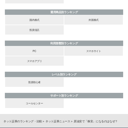
運用商品別ランキング
国内株式
外国株式
投資信託
利用形態別ランキング
PC
スマホサイト
スマホアプリ
レベル別ランキング
投資初心者
サポート別ランキング
コールセンター
ネット証券のランキング・比較
ネット証券ニュース
原油安で「株安」になるのはなぜ？