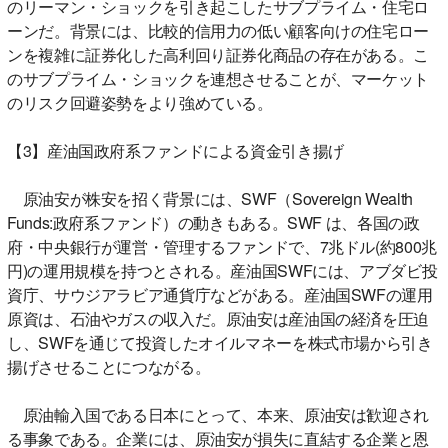
のリーマン・ショックを引き起こしたサブプライム・住宅ロ
ーンだ。背景には、比較的信用力の低い顧客向けの住宅ロー
ンを複雑に証券化した高利回り証券化商品の存在がある。こ
のサブプライム・ショックを連想させることが、マーケット
のリスク回避姿勢をより強めている。
【3】産油国政府系ファンドによる資金引き揚げ
原油安が株安を招く背景には、SWF（Sovereign Wealth
Funds:政府系ファンド）の動きもある。SWF は、各国の政
府・中央銀行が運営・管理するファンドで、7兆ドル(約800兆
円)の運用規模を持つとされる。産油国SWFには、アブダビ投
資庁、サウジアラビア通貨庁などがある。産油国SWFの運用
原資は、石油やガスの収入だ。原油安は産油国の経済を圧迫
し、SWFを通じて投資したオイルマネーを株式市場から引き
揚げさせることにつながる。
原油輸入国である日本にとって、本来、原油安は歓迎され
る事象である。企業には、原油安が損失に直結する企業と恩