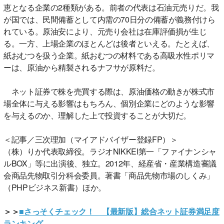
恵となる企業の2種類がある。前者の代表は石油元売りだ。我
が国では、民間備蓄として内需の70日分の備蓄が義務付けら
れている。原油安により、元売り会社は在庫評価損が生じ
る。一方、上場企業のほとんどは後者といえる。たとえば、
紙おむつを扱う企業。紙おむつの材料である高吸水性ポリマ
ーは、原油から精製されるナフサが原料だ。
ネット証券で株を売買する際は、原油価格の動きが株式市
場全体に与える影響はもちろん、個別企業にどのような影響
を与えるのか、理解した上で投資することが大切だ。
＜記事／三次理加（マイアドバイザー登録FP）＞
（株）りか代表取締役。ラジオNIKKEI第一「ファイナンシャ
ルBOX」等に出演後、独立。2012年、経産省・産業構造審議
会商品先物取引分科会委員。著書「商品先物市場のしくみ」
（PHPビジネス新書）ほか。
＞＞
■さっそくチェック！ 【最新版】総合ネット証券満足度
ランキング