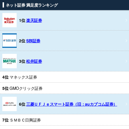
ネット証券 満足度ランキング
1位
楽天証券
2位
SBI証券
3位
松井証券
4位
マネックス証券
5位
GMOクリック証券
6位
三菱ＵＦＪｅスマート証券（旧：auカブコム証券）
7位
ＳＭＢＣ日興証券