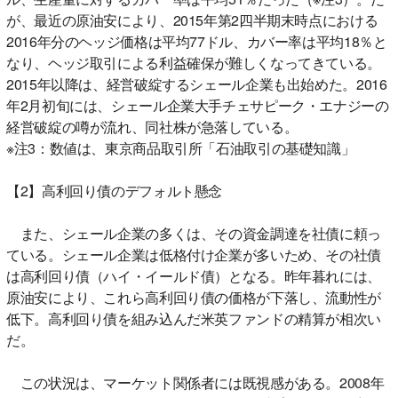
が、最近の原油安により、2015年第2四半期末時点における
2016年分のヘッジ価格は平均77ドル、カバー率は平均18％と
なり、ヘッジ取引による利益確保が難しくなってきている。
2015年以降は、経営破綻するシェール企業も出始めた。2016
年2月初旬には、シェール企業大手チェサピーク・エナジーの
経営破綻の噂が流れ、同社株が急落している。
※注3：数値は、東京商品取引所「石油取引の基礎知識」
【2】高利回り債のデフォルト懸念
また、シェール企業の多くは、その資金調達を社債に頼っ
ている。シェール企業は低格付け企業が多いため、その社債
は高利回り債（ハイ・イールド債）となる。昨年暮れには、
原油安により、これら高利回り債の価格が下落し、流動性が
低下。高利回り債を組み込んだ米英ファンドの精算が相次い
だ。
この状況は、マーケット関係者には既視感がある。2008年