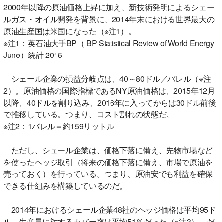
2000年以降の原油価格上昇に加え、新技術発明によるシェー
ルガス・オイル開発を背景に、2014年末における世界最大の
原油生産国は米国になった（※注1）。
※注1：英石油大手BP（ BP Statistical Review of World Energy
June）統計 2015
シェール企業の損益分岐点は、40～80ドル／バレル（※注
2）。原油価格の国際指標であるNY原油価格は、2015年12月
以降、40ドルを割り込み、2016年に入ってからは30ドル前後
で推移している。つまり、コスト割れの状態だ。
※注2：1バレル＝約159リットル
ただし、シェール企業は、価格下落に備え、先物市場など
を使ったヘッジ取引（将来の価格下落に備え、市場で原油を
売っておく）を行っている。つまり、原油安でも利益を確保
できる仕組みを構築しているのだ。
2014年におけるシェール企業48社のヘッジ価格は平均95ド
ル、生産量に対するカバー率は平均51％だった（※注3）。だ