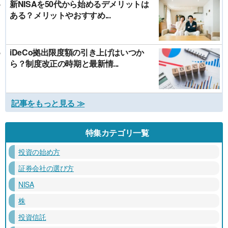
新NISAを50代から始めるデメリットは
ある？メリットやおすすめ...
iDeCo拠出限度額の引き上げはいつか
ら？制度改正の時期と最新情...
記事をもっと見る ≫
特集カテゴリ一覧
投資の始め方
証券会社の選び方
NISA
株
投資信託