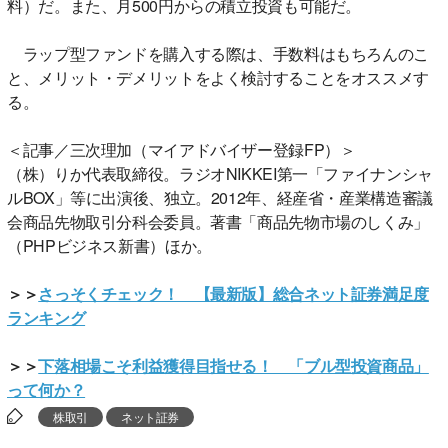
料）だ。また、月500円からの積立投資も可能だ。
ラップ型ファンドを購入する際は、手数料はもちろんのこ
と、メリット・デメリットをよく検討することをオススメす
る。
＜記事／三次理加（マイアドバイザー登録FP）＞
（株）りか代表取締役。ラジオNIKKEI第一「ファイナンシャ
ルBOX」等に出演後、独立。2012年、経産省・産業構造審議
会商品先物取引分科会委員。著書「商品先物市場のしくみ」
（PHPビジネス新書）ほか。
＞＞
さっそくチェック！ 【最新版】総合ネット証券満足度
ランキング
＞＞
下落相場こそ利益獲得目指せる！ 「ブル型投資商品」
って何か？
株取引
ネット証券