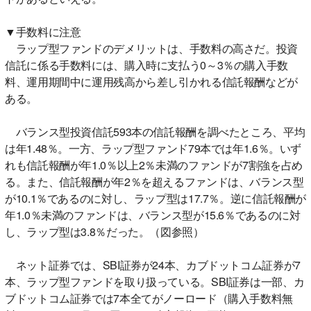
▼手数料に注意
ラップ型ファンドのデメリットは、手数料の高さだ。投資
信託に係る手数料には、購入時に支払う0～3％の購入手数
料、運用期間中に運用残高から差し引かれる信託報酬などが
ある。
バランス型投資信託593本の信託報酬を調べたところ、平均
は年1.48％。一方、ラップ型ファンド79本では年1.6％。いず
れも信託報酬が年1.0％以上2％未満のファンドが7割強を占め
る。また、信託報酬が年2％を超えるファンドは、バランス型
が10.1％であるのに対し、ラップ型は17.7％。逆に信託報酬が
年1.0％未満のファンドは、バランス型が15.6％であるのに対
し、ラップ型は3.8％だった。（図参照）
ネット証券では、SBI証券が24本、カブドットコム証券が7
本、ラップ型ファンドを取り扱っている。SBI証券は一部、カ
ブドットコム証券では7本全てがノーロード（購入手数料無