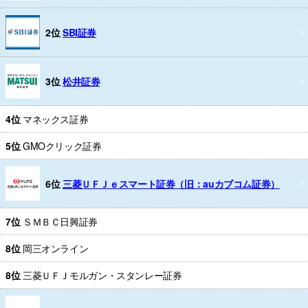
2位
SBI証券
3位
松井証券
4位
マネックス証券
5位
GMOクリック証券
6位
三菱ＵＦＪｅスマート証券（旧：auカブコム証券）
7位
ＳＭＢＣ日興証券
8位
岡三オンライン
8位
三菱ＵＦＪモルガン・スタンレー証券