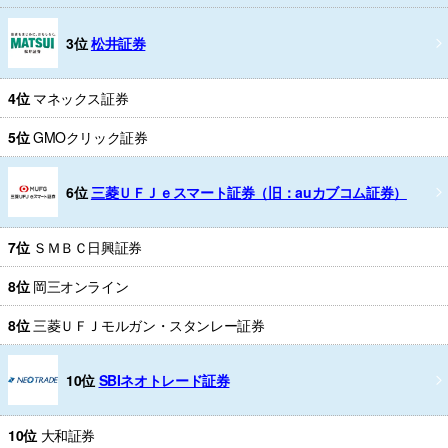
3位
松井証券
4位
マネックス証券
5位
GMOクリック証券
6位
三菱ＵＦＪｅスマート証券（旧：auカブコム証券）
7位
ＳＭＢＣ日興証券
8位
岡三オンライン
8位
三菱ＵＦＪモルガン・スタンレー証券
10位
SBIネオトレード証券
10位
大和証券