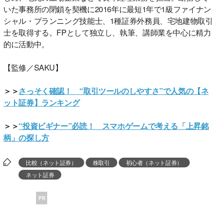
いた事務所の閉鎖を契機に2016年に最短1年で1級ファイナン
シャル・プランニング技能士、1種証券外務員、宅地建物取引
士を取得する。FPとして独立し、執筆、講師業を中心に精力
的に活動中。
【監修／SAKU】
＞＞
さっそく確認！ “取引ツールのしやすさ”で人気の【ネ
ット証券】ランキング
＞＞
“投資ビギナー”必読！ スマホゲームで考える「上昇銘
柄」の探し方
比較（ネット証券）
株取引
初心者（ネット証券）
ネット証券
PR