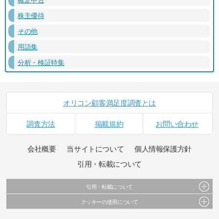
株主優待
その他
用語集
分析・検証特集
オリコン顧客満足度調査とは
調査方法
掲載規約
お問い合わせ
会社概要
当サイトについて
個人情報保護方針
引用・転載について
引用・転載について
クッキーの使用について
当サイトで公開されている情報（文字、写真、イラスト、画像データ等）及びこれらの配
置・編集および構造などについての著作権は株式会社oricon MEに帰属しております。
このサイトでは Cookie を使用して、ユーザーに合わせたコンテンツや広告の表示、ソーシャ