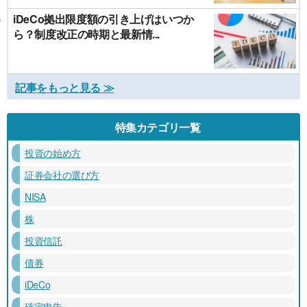
iDeCo拠出限度額の引き上げはいつか
ら？制度改正の時期と最新情...
記事をもっと見る ≫
特集カテゴリ一覧
投資の始め方
証券会社の選び方
NISA
株
投資信託
債券
iDeCo
確定申告