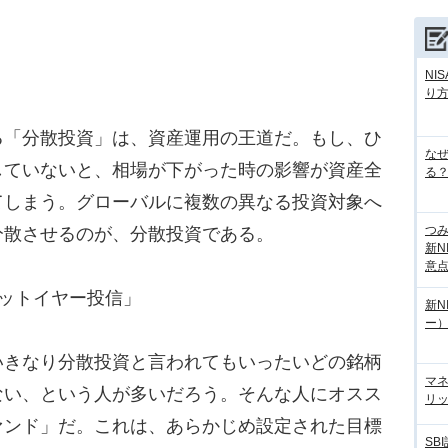
NI
り
「分散投資」は、資産運用の王道だ。もし、ひ
な
していないと、相場が下がった時の影響が資産全
る？
てしまう。グローバルに複数の異なる投資対象へ
つ
分散させるのが、分散投資である。
新N
意
ットイヤー投信」
新N
ー
きなり分散投資と言われてもいったいどの銘柄
マ
ない、という人が多いだろう。そんな人にオスス
リッ
ァンド」だ。これは、あらかじめ設定された目標
SB