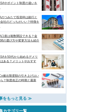
ISAやポイント制度の違いを
説
SAのつみたて投資枠は銀行と
券会社のどっちがいい？特徴を
較
SA口座は複数開設できる？金
機関の選び方や変更方法も紹介
ISAを50代から始めるデメリ
トはある？メリットやおすす
eCo拠出限度額の引き上げはい
から？制度改正の時期と最新
事をもっと見る ≫
集カテゴリ一覧