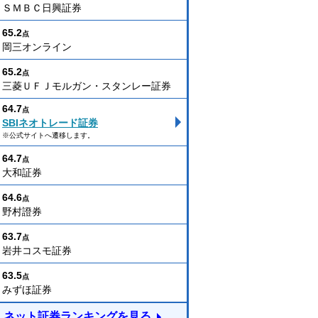
ＳＭＢＣ日興証券
65.2
点
岡三オンライン
65.2
点
三菱ＵＦＪモルガン・スタンレー証券
64.7
点
SBIネオトレード証券
※公式サイトへ遷移します。
64.7
点
大和証券
64.6
点
野村證券
63.7
点
岩井コスモ証券
63.5
点
みずほ証券
ネット証券ランキングを見る