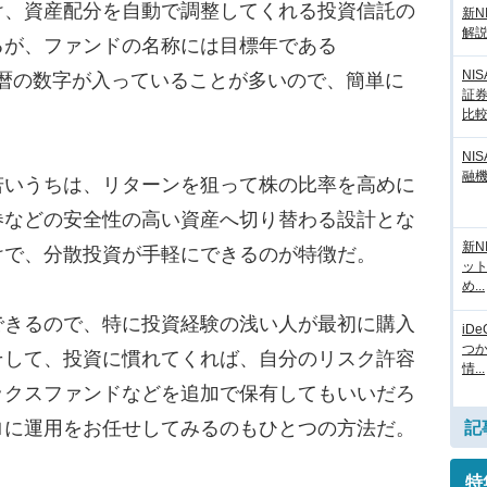
け、資産配分を自動で調整してくれる投資信託の
新N
解
るが、ファンドの名称には目標年である
NI
た西暦の数字が入っていることが多いので、簡単に
証
比
NI
融
いうちは、リターンを狙って株の比率を高めに
券などの安全性の高い資産へ切り替わる設計とな
新N
けで、分散投資が手軽にできるのが特徴だ。
ッ
め...
きるので、特に投資経験の浅い人が最初に購入
iD
つ
そして、投資に慣れてくれば、自分のリスク許容
情...
ックスファンドなどを追加で保有してもいいだろ
ロに運用をお任せしてみるのもひとつの方法だ。
記
特