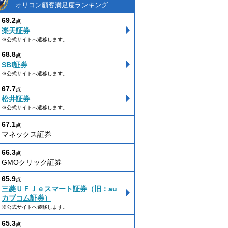
オリコン顧客満足度ランキング
69.2
点
楽天証券
※公式サイトへ遷移します。
68.8
点
SBI証券
※公式サイトへ遷移します。
67.7
点
松井証券
※公式サイトへ遷移します。
67.1
点
マネックス証券
66.3
点
GMOクリック証券
65.9
点
三菱ＵＦＪｅスマート証券（旧：au
カブコム証券）
※公式サイトへ遷移します。
65.3
点