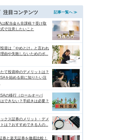
注目コンテンツ
記事一覧へ ≫
SAは配当金も非課税？受け取
方式で注意したいこと
ぜ投資は「やめとけ」と言われ
理由や失敗しないためのポ...
みたて投資枠のデメリットは？
ISAを始める前に知りたい注
点
ISAの移行（ロールオーバ
）はできない？手続きは必要？
ネックス証券のメリット・デメ
トは？おすすめできる人の...
I証券と楽天証券を徹底比較！