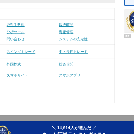
取引手数料
取扱商品
分析ツール
資産管理
PR
問い合わせ
システムの安定性
スイングトレード
中・長期トレード
外国株式
投資信託
スマホサイト
スマホアプリ
＼ 14,914人が選んだ ／