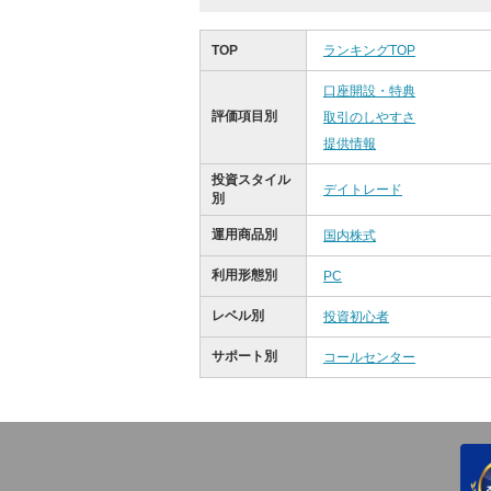
TOP
ランキングTOP
口座開設・特典
評価項目別
取引のしやすさ
提供情報
投資スタイル
デイトレード
別
運用商品別
国内株式
利用形態別
PC
レベル別
投資初心者
サポート別
コールセンター