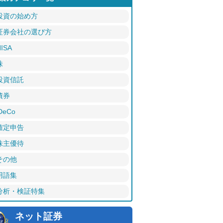
投資の始め方
証券会社の選び方
ISA
株
投資信託
債券
DeCo
確定申告
株主優待
その他
用語集
分析・検証特集
ネット証券