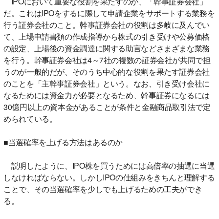
IPOにおいて重要な役割を果たすのが、「幹事証券会社」
だ。これはIPOをするに際して申請企業をサポートする業務を
行う証券会社のこと。幹事証券会社の役割は多岐に及んでい
て、上場申請書類の作成指導から株式の引き受けや公募価格
の設定、上場後の資金調達に関する助言などさまざまな業務
を行う。幹事証券会社は4～7社の複数の証券会社が共同で担
うのが一般的だが、そのうち中心的な役割を果たす証券会社
のことを「主幹事証券会社」という。なお、引き受け会社に
なるためには資金力が必要となるため、幹事証券になるには
30億円以上の資本金があることが条件と金融商品取引法で定
められている。
■当選確率を上げる方法はあるのか
説明したように、IPO株を買うためには高倍率の抽選に当選
しなければならない。しかしIPOの仕組みをきちんと理解する
ことで、その当選確率を少しでも上げるための工夫ができ
る。