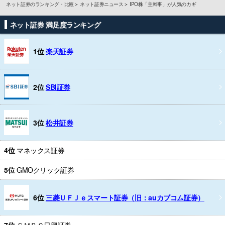
ネット証券のランキング・比較
ネット証券ニュース
IPO株「主幹事」が人気のカギ
ネット証券 満足度ランキング
1位
楽天証券
2位
SBI証券
3位
松井証券
4位
マネックス証券
5位
GMOクリック証券
6位
三菱ＵＦＪｅスマート証券（旧：auカブコム証券）
7位
ＳＭＢＣ日興証券