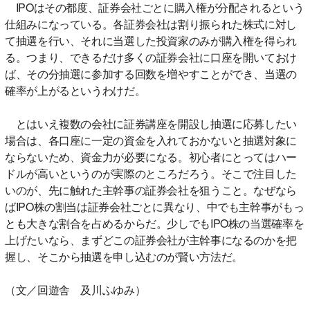
IPOはその都度、証券会社ごとに購入権が分配されるという
仕組みになっている。各証券会社は割り振られた株式に対し
て抽選を行い、それに当選した投資家のみが購入権を得られ
る。つまり、できるだけ多くの証券会社に口座を開いておけ
ば、その分抽選に参加する回数を増やすことができ、当選の
確率が上がるというわけだ。
とはいえ複数の会社に証券講座を開設し抽選に応募したい
場合は、各口座に一定の資金を入れておかないと抽選対象に
ならないため、資金力が必要になる。初心者にとってはハー
ドルが高いというのが実際のところだろう。そこで注目した
いのが、先に触れた主幹事の証券会社を狙うこと。なぜなら
ばIPO株の割当は証券会社ごとに異なり、中でも主幹事がもっ
とも大きな割合を占めるからだ。少しでもIPO株の当選確率を
上げたいなら、まずどこの証券会社が主幹事になるのかを把
握し、そこから抽選を申し込むのが賢い方法だ。
（文／回遊舎 及川ふゆみ）