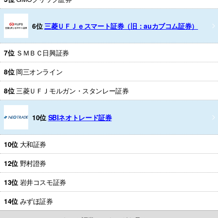
6位
三菱ＵＦＪｅスマート証券（旧：auカブコム証券）
7位
ＳＭＢＣ日興証券
8位
岡三オンライン
8位
三菱ＵＦＪモルガン・スタンレー証券
10位
SBIネオトレード証券
10位
大和証券
12位
野村證券
13位
岩井コスモ証券
14位
みずほ証券