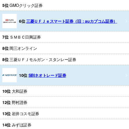
5位
GMOクリック証券
6位
三菱ＵＦＪｅスマート証券（旧：auカブコム証券）
7位
ＳＭＢＣ日興証券
8位
岡三オンライン
8位
三菱ＵＦＪモルガン・スタンレー証券
10位
SBIネオトレード証券
10位
大和証券
12位
野村證券
13位
岩井コスモ証券
14位
みずほ証券