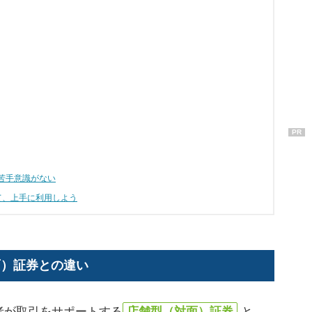
PR
苦手意識がない
て、上手に利用しよう
面）証券との違い
者が取引をサポートする
店舗型（対面）証券
と、