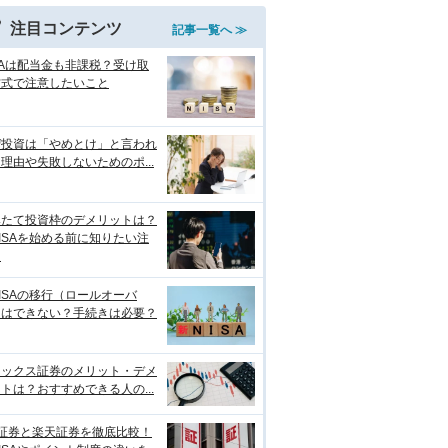
注目コンテンツ
記事一覧へ ≫
SAは配当金も非課税？受け取
方式で注意したいこと
ぜ投資は「やめとけ」と言われ
理由や失敗しないためのポ...
みたて投資枠のデメリットは？
ISAを始める前に知りたい注
点
ISAの移行（ロールオーバ
）はできない？手続きは必要？
ネックス証券のメリット・デメ
トは？おすすめできる人の...
I証券と楽天証券を徹底比較！