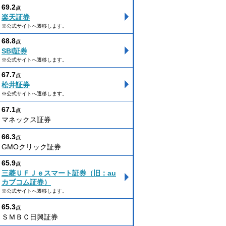
69.2
点
楽天証券
※公式サイトへ遷移します。
68.8
点
SBI証券
※公式サイトへ遷移します。
67.7
点
松井証券
※公式サイトへ遷移します。
67.1
点
マネックス証券
66.3
点
GMOクリック証券
65.9
点
三菱ＵＦＪｅスマート証券（旧：au
カブコム証券）
※公式サイトへ遷移します。
65.3
点
ＳＭＢＣ日興証券