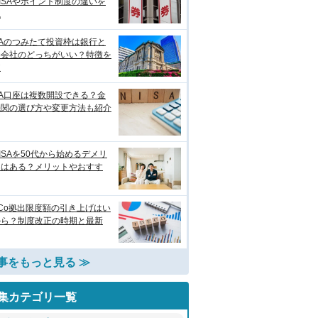
ISAやポイント制度の違いを
説
SAのつみたて投資枠は銀行と
券会社のどっちがいい？特徴を
較
SA口座は複数開設できる？金
機関の選び方や変更方法も紹介
ISAを50代から始めるデメリ
トはある？メリットやおすす
eCo拠出限度額の引き上げはい
から？制度改正の時期と最新
事をもっと見る ≫
集カテゴリ一覧