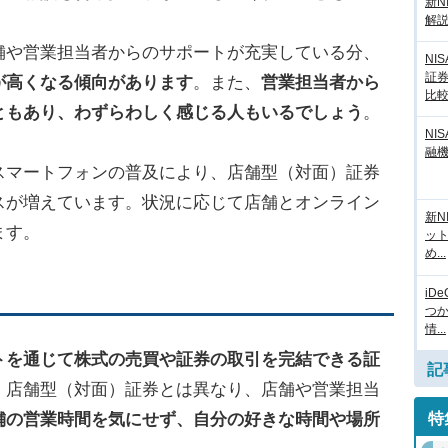
新N
解
舗や営業担当者からのサポートが充実している分、
NI
証
が高くなる傾向があります
。また、
営業担当者から
比
ともあり、わずらわしく感じる人もいるでしょう
。
NI
融
スマートフォンの普及により、店舗型（対面）証券
スが増えています。状況に応じて店舗とオンライン
新N
ます。
ッ
め...
iD
つ
情...
トを通じて株式の売買や証券の取引を完結できる証
記
、店舗型（対面）証券とは異なり、店舗や営業担当
舗の営業時間を気にせず、自分の好きな時間や場所
特