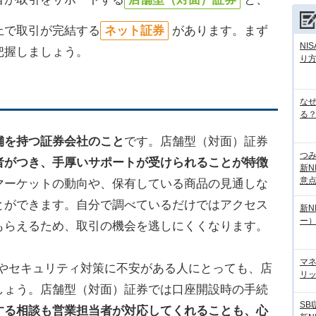
上で取引が完結する
ネット証券
があります。まず
NI
把握しましょう。
り
な
る？
舗を持つ証券会社のこと
です。店舗型（対面）証券
つ
者がつき、手厚いサポートが受けられることが特徴
新N
意
マーケットの動向や、保有している商品の見通しな
とができます。自分で調べているだけではアクセス
新N
ー
もらえるため、取引の機会を逃しにくくなります。
マ
作やセキュリティ対策に不安がある人にとっても、店
リッ
しょう。店舗型（対面）証券では口座開設時の手続
SB
する相談も営業担当者が対応してくれることも、心