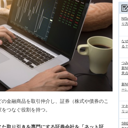
NI
り
な
る？
つ
新N
意
新N
ー
どの金融商品を取引仲介し、証券（株式や債券のこ
マ
家をつなぐ役割を持つ。
リッ
SB
じた取り引きを専門にする証券会社を「ネット証