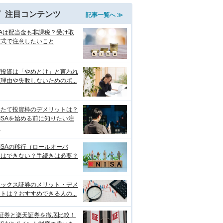
注目コンテンツ
記事一覧へ ≫
SAは配当金も非課税？受け取
方式で注意したいこと
ぜ投資は「やめとけ」と言われ
理由や失敗しないためのポ...
みたて投資枠のデメリットは？
ISAを始める前に知りたい注
点
ISAの移行（ロールオーバ
）はできない？手続きは必要？
ネックス証券のメリット・デメ
トは？おすすめできる人の...
I証券と楽天証券を徹底比較！