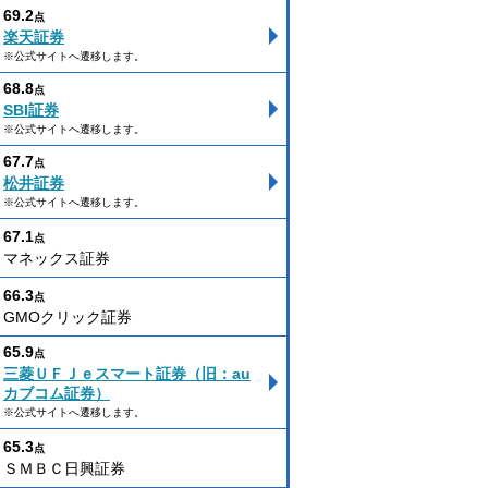
69.2
点
楽天証券
※公式サイトへ遷移します。
68.8
点
SBI証券
※公式サイトへ遷移します。
67.7
点
松井証券
※公式サイトへ遷移します。
67.1
点
マネックス証券
66.3
点
GMOクリック証券
65.9
点
三菱ＵＦＪｅスマート証券（旧：au
カブコム証券）
※公式サイトへ遷移します。
65.3
点
ＳＭＢＣ日興証券