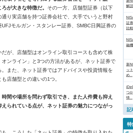
新N
解
ころが大きな特徴だ。
その一方、店舗型証券（以下
の通り実店舗を持つ証券会社で、大手でいうと野村
NI
証
UFJモルガン・スタンレー証券、SMBC日興証券の
比
NI
融
いだが、店舗型はオンライン取引コースも含めて株
、オンライン」と3つの方法があるが、ネット証券で
新N
る。また、ネット証券ではアドバイスや投資情報を
ッ
め...
とも店舗型との違いの1つ。
iD
つ
、時間や場所を問わず取引でき、また人件費も抑え
情...
抑えられている点が、ネット証券の魅力につながっ
記
特
でも、こうした「ネット証券」の特徴を取り入れた