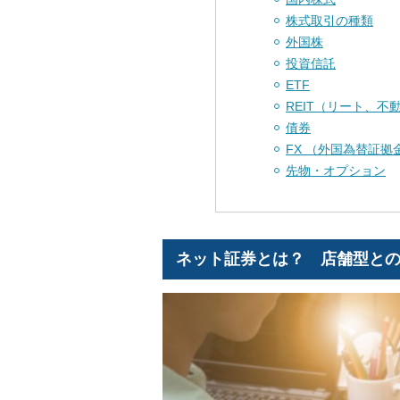
株式取引の種類
外国株
投資信託
ETF
REIT（リート、不
債券
FX （外国為替証拠
先物・オプション
ネット証券とは？ 店舗型と