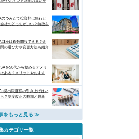
ISAやポイント制度の違いを
説
SAのつみたて投資枠は銀行と
券会社のどっちがいい？特徴を
較
SA口座は複数開設できる？金
機関の選び方や変更方法も紹介
ISAを50代から始めるデメリ
トはある？メリットやおすす
eCo拠出限度額の引き上げはい
から？制度改正の時期と最新
事をもっと見る ≫
集カテゴリ一覧