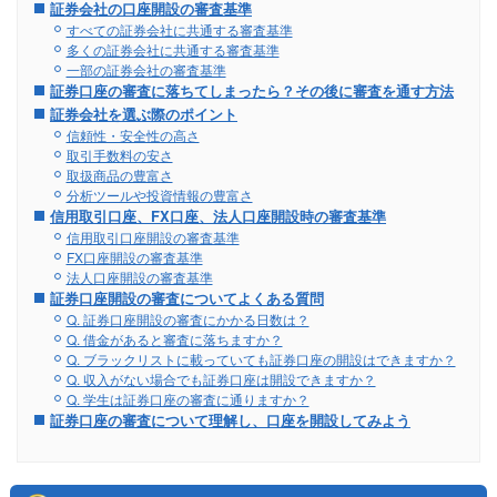
証券会社の口座開設の審査基準
すべての証券会社に共通する審査基準
多くの証券会社に共通する審査基準
一部の証券会社の審査基準
証券口座の審査に落ちてしまったら？その後に審査を通す方法
証券会社を選ぶ際のポイント
信頼性・安全性の高さ
取引手数料の安さ
取扱商品の豊富さ
分析ツールや投資情報の豊富さ
信用取引口座、FX口座、法人口座開設時の審査基準
信用取引口座開設の審査基準
FX口座開設の審査基準
法人口座開設の審査基準
証券口座開設の審査についてよくある質問
Q. 証券口座開設の審査にかかる日数は？
Q. 借金があると審査に落ちますか？
Q. ブラックリストに載っていても証券口座の開設はできますか？
Q. 収入がない場合でも証券口座は開設できますか？
Q. 学生は証券口座の審査に通りますか？
証券口座の審査について理解し、口座を開設してみよう