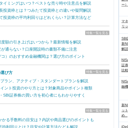
売却タイミングはいつ？ベストな売り時や注意点を解説
ー
の成長投資枠とは？つみたて投資枠との違いや疑問解説
みたて投資枠の平均利回りはどれくらい？計算方法など
マ
リッ
特集一覧を見る
SB
拠出限度額の引き上げはいつから？最新情報を解説
新N
解
の審査が通らない？口座開設時の書類不備に注意
（イデコ）のおすすめ金融機関は？選び方のポイント
NI
証
比
特集一覧を見る
の選び方
取引プラン、アクティブ・スタンダートプランを解説
NI
融
のポイント投資のやり方とは？対象商品やポイント種類
新・SBI証券株の買い方を初心者にもわかりやすく
新N
ッ
特集一覧を見る
め...
かかる手数料の目安は？内訳や商品選びのポイントも
平均利回りとは？目安や計算方法なども解説
iD