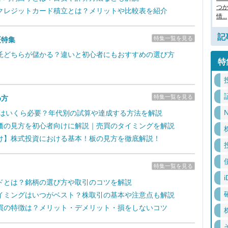
つ
クレジットカード積立とは？メリットや比較表を紹介
情...
記
特集一覧を見る
証特集
託どちらが儲かる？違いと初心者にもおすすめの選び方
特
特集一覧を見る
め方
N
るにはいくら必要？年代別の試算や達成する方法を解説
価の見方を初心者向けに解説｜売買のタイミングを解説
け】株式投資における基本！板の見方を徹底解説！
特集一覧を見る
i
ドとは？銘柄の選び方や取引のコツを解説
イミングはいつがベスト？株取引の基本や注意点も解説
買の特徴は？メリット・デメリット・損をしないコツ