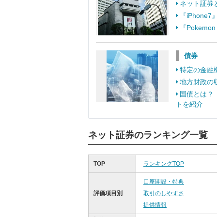
ネット証券
『iPhon
『Pokem
債券
特定の金融
地方財政の
国債とは？
トを紹介
ネット証券のランキング一覧
TOP
ランキングTOP
口座開設・特典
評価項目別
取引のしやすさ
提供情報