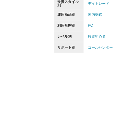
投資スタイル
デイトレード
別
運用商品別
国内株式
利用形態別
PC
レベル別
投資初心者
サポート別
コールセンター