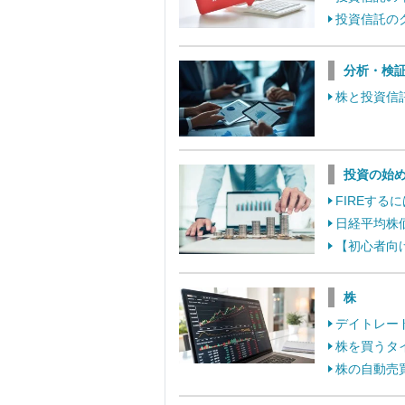
投資信託の
分析・検
株と投資信
投資の始
FIREす
日経平均株
【初心者向
株
デイトレー
株を買うタ
株の自動売