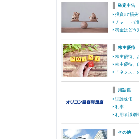
確定申告
投資の“損
チャートで
税金はどう
株主優待
株主優待、
株主優待、
「ネクス」
用語集
理論株価
利率
利用者識別
その他