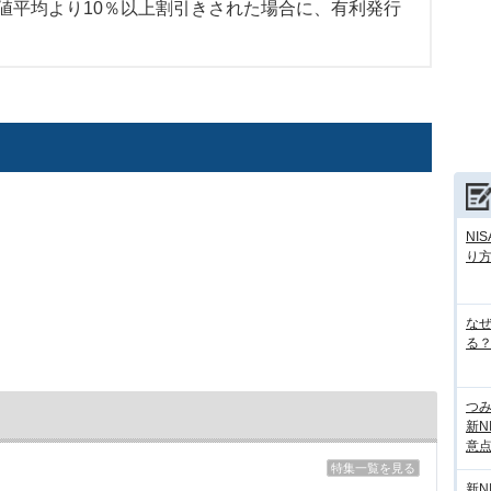
平均より10％以上割引きされた場合に、有利発行
NI
り
な
る？
つ
新N
意
特集一覧を見る
新N