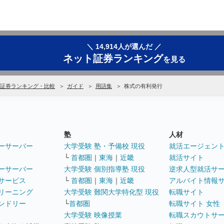
＼ 14,914人が選んだ ／
ネット証券ランキング
を見る
証券ランキング・比較
ガイド
用語集
株式の有利発行
塾
人材
ーサーバー
大学受験 塾・予備校 現役
就活エージェン
└
首都圏
｜
東海
｜
近畿
就活サイト
ーサーバー
大学受験 個別指導塾 現役
逆求人型就活サ
サービス
└
首都圏
｜
東海
｜
近畿
アルバイト情報
リーニング
大学受験 難関大学特化型 現役
転職サイト
ンドリー
└
首都圏
転職サイト 女性
大学受験 映像授業
転職スカウトサ