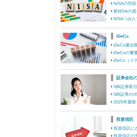
NISAの
新NISA
NISAつ
iDeCo
iDeCo
iDeCo
iDeCo
証券会社
SBI証券
SBI証券
2025年最
投資信託
投資信託に
投資信託の