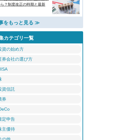
から？制度改正の時期と最新
事をもっと見る ≫
集カテゴリ一覧
投資の始め方
証券会社の選び方
ISA
株
投資信託
債券
DeCo
確定申告
株主優待
その他