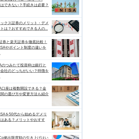
）はできない？手続きは必要？
ネックス証券のメリット・デメ
トは？おすすめできる人の...
I証券と楽天証券を徹底比較！
ISAやポイント制度の違いを
説
SAのつみたて投資枠は銀行と
券会社のどっちがいい？特徴を
較
SA口座は複数開設できる？金
機関の選び方や変更方法も紹介
ISAを50代から始めるデメリ
トはある？メリットやおすす
eCo拠出限度額の引き上げはい