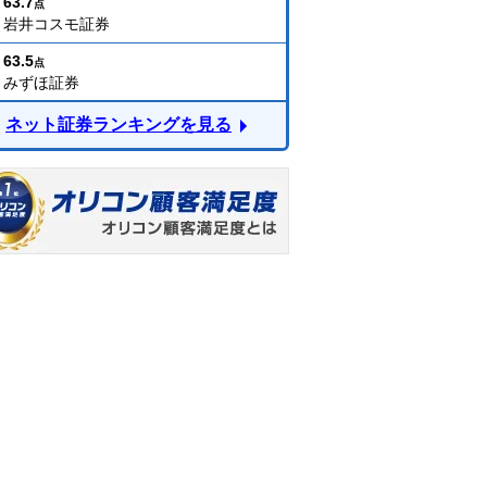
63.7
点
岩井コスモ証券
63.5
点
みずほ証券
ネット証券ランキングを見る