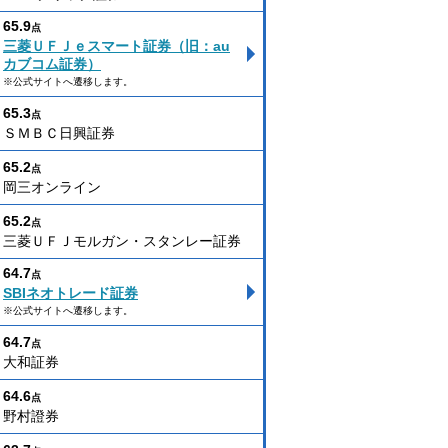
65.9
点
三菱ＵＦＪｅスマート証券（旧：au
カブコム証券）
※公式サイトへ遷移します。
65.3
点
ＳＭＢＣ日興証券
65.2
点
岡三オンライン
65.2
点
三菱ＵＦＪモルガン・スタンレー証券
64.7
点
SBIネオトレード証券
※公式サイトへ遷移します。
64.7
点
大和証券
64.6
点
野村證券