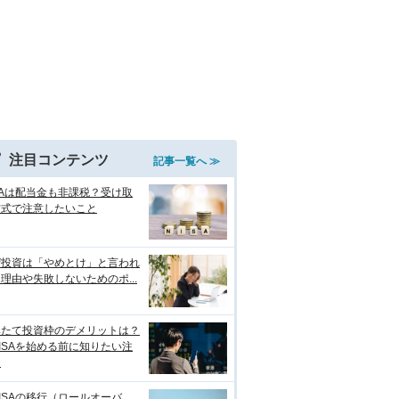
注目コンテンツ
記事一覧へ ≫
SAは配当金も非課税？受け取
方式で注意したいこと
ぜ投資は「やめとけ」と言われ
理由や失敗しないためのポ...
みたて投資枠のデメリットは？
ISAを始める前に知りたい注
点
ISAの移行（ロールオーバ