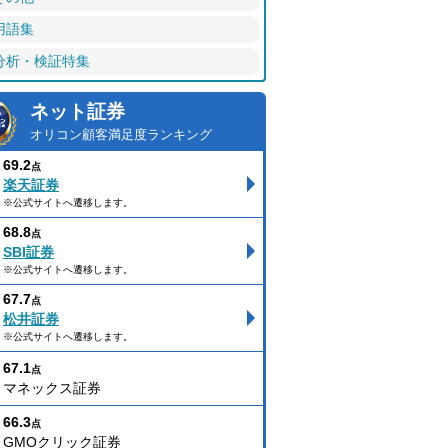
用語集
分析・検証特集
ネット証券
オリコン顧客満足度ランキング
69.2
点
楽天証券
※公式サイトへ遷移します。
68.8
点
SBI証券
※公式サイトへ遷移します。
67.7
点
松井証券
※公式サイトへ遷移します。
67.1
点
マネックス証券
66.3
点
GMOクリック証券