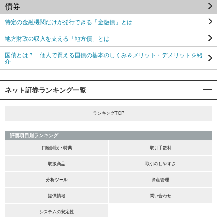
債券
特定の金融機関だけが発行できる「金融債」とは
地方財政の収入を支える「地方債」とは
国債とは？ 個人で買える国債の基本のしくみ＆メリット・デメリットを紹
介
ネット証券ランキング一覧
ランキングTOP
評価項目別ランキング
口座開設・特典
取引手数料
取扱商品
取引のしやすさ
分析ツール
資産管理
提供情報
問い合わせ
システムの安定性