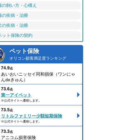
猫の飼い方・心構え
猫の疾病・治療
犬の疾病・治療
ペット保険の契約
ペット保険
オリコン顧客満足度ランキング
74.9
点
あいおいニッセイ同和損保（ワンにゃ
んdeきゅん）
73.6
点
第一アイペット
※公式サイトへ遷移します。
73.5
点
リトルファミリー少額短期保険
※公式サイトへ遷移します。
73.3
点
アニコム損害保険