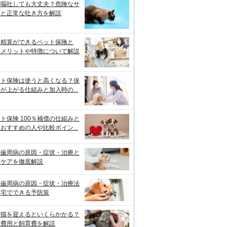
は嘔吐しても大丈夫？危険なサ
ンと正常な吐き方を解説
口精算ができるペット保険と
？メリットや特徴について解説
ット保険は使うと高くなる？保
が上がる仕組みと加入時の...
ト保険 100％補償の仕組みと
おすすめの人や比較ポイン...
の歯周病の原因・症状・治療と
防ケアを徹底解説
の歯周病の原因・症状・治療法
自宅でできる予防策
護猫を迎えるといくらかかる？
期費用と飼育費を解説