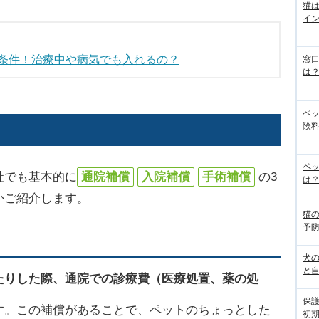
猫
イ
条件！治療中や病気でも入れるの？
窓
は
ペ
険料
ペッ
社でも基本的に
通院補償
入院補償
手術補償
の3
は？
かご紹介します。
猫
予
犬
と
たりした際、通院での診療費（医療処置、薬の処
保
す。この補償があることで、ペットのちょっとした
初