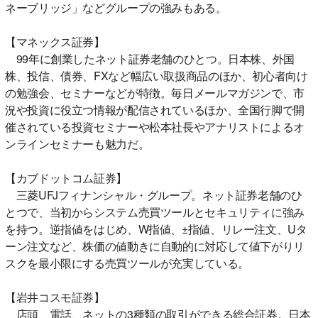
ネーブリッジ」などグループの強みもある。
【マネックス証券】
99年に創業したネット証券老舗のひとつ。日本株、外国
株、投信、債券、FXなど幅広い取扱商品のほか、初心者向け
の勉強会、セミナーなどが特徴。毎日メールマガジンで、市
況や投資に役立つ情報が配信されているほか、全国行脚で開
催されている投資セミナーや松本社長やアナリストによるオ
ンラインセミナーも魅力だ。
【カブドットコム証券】
三菱UFJフィナンシャル・グループ。ネット証券老舗のひ
とつで、当初からシステム売買ツールとセキュリティに強み
を持つ。逆指値をはじめ、W指値、±指値、リレー注文、Uタ
ーン注文など、株価の値動きに自動的に対応して値下がりリ
スクを最小限にする売買ツールが充実している。
【岩井コスモ証券】
店頭、電話、ネットの3種類の取引ができる総合証券。日本