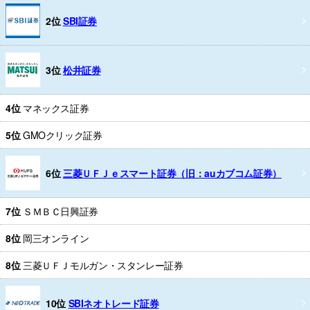
2位
SBI証券
3位
松井証券
4位
マネックス証券
5位
GMOクリック証券
6位
三菱ＵＦＪｅスマート証券（旧：auカブコム証券）
7位
ＳＭＢＣ日興証券
8位
岡三オンライン
8位
三菱ＵＦＪモルガン・スタンレー証券
10位
SBIネオトレード証券