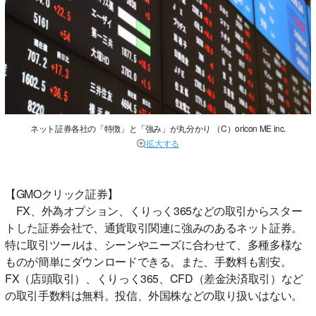
ネット証券各社の「特徴」と「強み」が丸分かり （C）oricon ME inc.
拡大する
【GMOクリック証券】
FX、外為オプション、くりっく365などの取引からスター
トした証券会社で、通貨取引関連に強みのあるネット証券。
特に取引ツールは、シーンやニーズに合わせて、多種多様な
ものが簡単にダウンロードできる。また、手数料も割安。
FX（店頭取引）、くりっく365、CFD（差金決済取引）など
の取引手数料は無料。投信、外国株などの取り扱いはない。