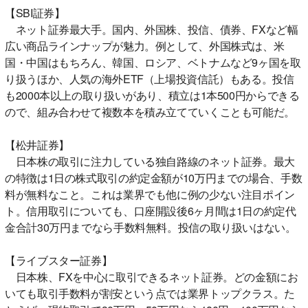
【SBI証券】
ネット証券最大手。国内、外国株、投信、債券、FXなど幅
広い商品ラインナップが魅力。例として、外国株式は、米
国・中国はもちろん、韓国、ロシア、ベトナムなど9ヶ国を取
り扱うほか、人気の海外ETF（上場投資信託）もある。投信
も2000本以上の取り扱いがあり、積立は1本500円からできる
ので、組み合わせて複数本を積み立てていくことも可能だ。
【松井証券】
日本株の取引に注力している独自路線のネット証券。最大
の特徴は1日の株式取引の約定金額が10万円までの場合、手数
料が無料なこと。これは業界でも他に例の少ない注目ポイン
ト。信用取引についても、口座開設後6ヶ月間は1日の約定代
金合計30万円までなら手数料無料。投信の取り扱いはない。
【ライブスター証券】
日本株、FXを中心に取引できるネット証券。どの金額にお
いても取引手数料が割安という点では業界トップクラス。た