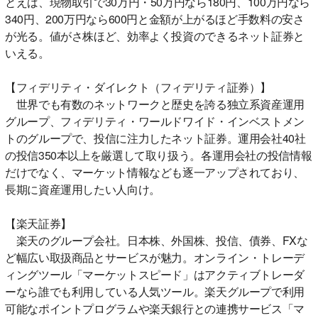
とえば、現物取引で30万円・50万円なら180円、100万円なら
340円、200万円なら600円と金額が上がるほど手数料の安さ
が光る。値がさ株ほど、効率よく投資のできるネット証券と
いえる。
【フィデリティ・ダイレクト（フィデリティ証券）】
世界でも有数のネットワークと歴史を誇る独立系資産運用
グループ、フィデリティ・ワールドワイド・インベストメン
トのグループで、投信に注力したネット証券。運用会社40社
の投信350本以上を厳選して取り扱う。各運用会社の投信情報
だけでなく、マーケット情報なども逐一アップされており、
長期に資産運用したい人向け。
【楽天証券】
楽天のグループ会社。日本株、外国株、投信、債券、FXな
ど幅広い取扱商品とサービスが魅力。オンライン・トレーデ
ィングツール「マーケットスピード」はアクティブトレーダ
ーなら誰でも利用している人気ツール。楽天グループで利用
可能なポイントプログラムや楽天銀行との連携サービス「マ