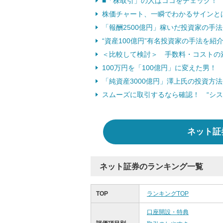
■「株取引」の人はココをチェック！
株価チャート、一瞬でわかるサインと
「報酬2500億円」稼いだ投資家の手法
“資産100億円”有名投資家の手法を
＜比較して検討＞ 手数料・コストの
100万円を「100億円」に変えた男
「純資産3000億円」澤上氏の投資方
スムーズに取引するなら確認！ “シス
ネット証
ネット証券のランキング一覧
TOP
ランキングTOP
口座開設・特典