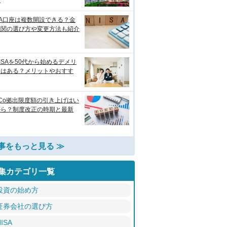
較
SA口座は複数開設できる？金
機関の選び方や変更方法も紹介
ISAを50代から始めるデメリ
トはある？メリットやおすす
eCo拠出限度額の引き上げはい
から？制度改正の時期と最新
事をもっと見る ≫
集カテゴリ一覧
投資の始め方
証券会社の選び方
ISA