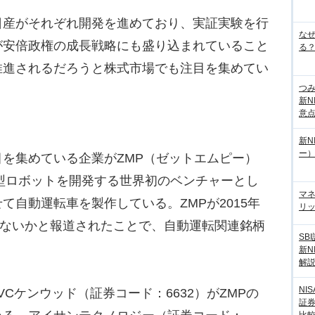
産がそれぞれ開発を進めており、実証実験を行
な
が安倍政権の成長戦略にも盛り込まれていること
る？
推進されるだろうと株式市場でも注目を集めてい
つ
新N
意
新N
ー
を集めている企業がZMP（ゼットエムピー）
生型ロボットを開発する世界初のベンチャーとし
マ
て自動運転車を製作している。ZMPが2015年
リッ
はないかと報道されたことで、自動運転関連銘柄
SB
新N
解
NI
Cケンウッド（証券コード：6632）がZMPの
証