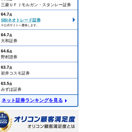
三菱ＵＦＪモルガン・スタンレー証券
64.7
点
SBIネオトレード証券
※公式サイトへ遷移します。
64.7
点
大和証券
64.6
点
野村證券
63.7
点
岩井コスモ証券
63.5
点
みずほ証券
ネット証券ランキングを見る