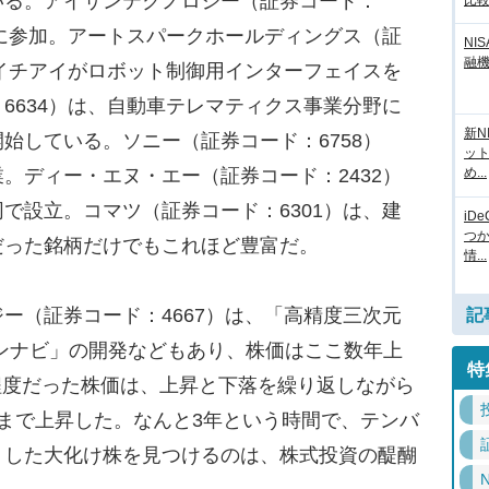
いる。アイサンテクノロジー（証券コード：
比
験に参加。アートスパークホールディングス（証
NI
融
エイチアイがロボット制御用インターフェイスを
6634）は、自動車テレマティクス事業分野に
新N
始している。ソニー（証券コード：6758）
ッ
。ディー・エヌ・エー（証券コード：2432）
め...
で設立。コマツ（証券コード：6301）は、建
iD
つ
だった銘柄だけでもこれほど豊富だ。
情...
（証券コード：4667）は、「高精度三次元
記
ンナビ」の開発などもあり、株価はここ数年上
特
円程度だった株価は、上昇と下落を繰り返しながら
0円台まで上昇した。なんと3年という時間で、テンバ
うした大化け株を見つけるのは、株式投資の醍醐
N