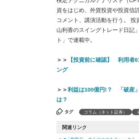
検定テクニカルアナリスト（CF
資をはじめ、外貨投資や投資信
コメント、講演活動を行う。 投
山利香のスイングトレード日記
ト」で連載中。
＞＞
【投資前に確認】 利用者6
ング
＞＞
利益は100億円!？ 「破
は？
タグ
コラム（ネット証券）
関連リンク