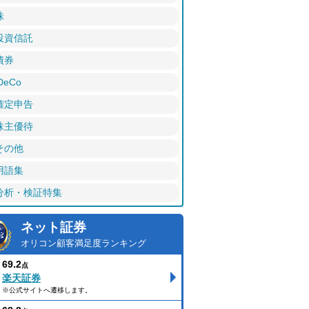
株
投資信託
債券
DeCo
確定申告
株主優待
その他
用語集
分析・検証特集
ネット証券
オリコン顧客満足度ランキング
69.2
点
楽天証券
※公式サイトへ遷移します。