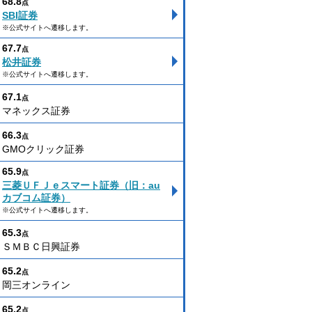
68.8
点
SBI証券
※公式サイトへ遷移します。
67.7
点
松井証券
※公式サイトへ遷移します。
67.1
点
マネックス証券
66.3
点
GMOクリック証券
65.9
点
三菱ＵＦＪｅスマート証券（旧：au
カブコム証券）
※公式サイトへ遷移します。
65.3
点
ＳＭＢＣ日興証券
65.2
点
岡三オンライン
65.2
点