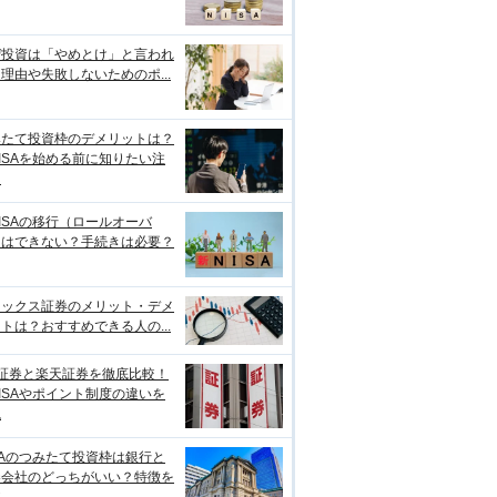
ぜ投資は「やめとけ」と言われ
理由や失敗しないためのポ...
みたて投資枠のデメリットは？
ISAを始める前に知りたい注
点
ISAの移行（ロールオーバ
）はできない？手続きは必要？
ネックス証券のメリット・デメ
トは？おすすめできる人の...
I証券と楽天証券を徹底比較！
ISAやポイント制度の違いを
説
SAのつみたて投資枠は銀行と
券会社のどっちがいい？特徴を