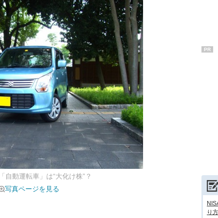
PR
「自動運転車」は“大化け株”？
写真ページを見る
NI
り