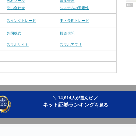
分析ツール
資産管理
PR
問い合わせ
システムの安定性
スイングトレード
中・長期トレード
外国株式
投資信託
スマホサイト
スマホアプリ
＼ 14,914人が選んだ ／
ネット証券ランキング
を見る