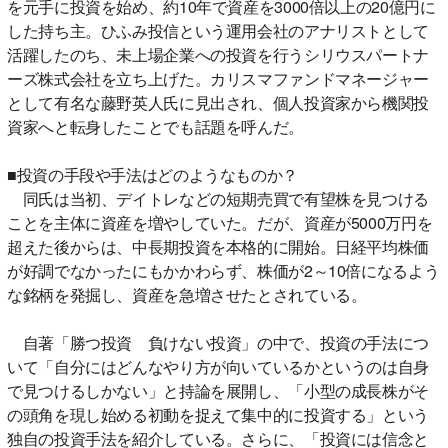
を元手に投資を始め、約10年で資産を3000倍以上の20億円に
した持ち主。ひふみ投信という運用会社のアナリストとして
活躍したのち、未上場企業への投資を行うシリウスパートナ
ーズ株式会社を立ち上げた。カリスマファンドマネージャー
として有名な藤野英人氏に見出され、個人投資家から機関投
資家へと転身したことでも話題を呼んだ。
■投資の手段や手法はどのようなものか？
同氏は当初、デイトレなどの短期売買で有望株を見つける
ことを主体に資産を増やしていた。だが、資産が5000万円を
超えた後からは、中長期投資を本格的に開始。日経平均株価
が好調でなかったにもかかわらず、株価が2～10倍になるよう
な銘柄を発掘し、資産を急増させたとされている。
自著「勝つ投資 負けない投資」の中で、投資の手法につ
いて「自分にはどんなやり方が向いているかというのは自身
で見つけるしかない」と持論を展開し、「小型の成長株がそ
の頭角を現し始める初動を捉えて集中的に投資する」という
独自の投資手法を紹介している。さらに、「投資には信念と