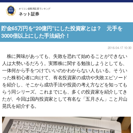
オリコン顧客満足度ランキング
ネット証券
貯金65万円を“20億円”にした投資家とは？ 元手を
3000倍以上にした手法紹介！
2016-04-17 10:30
株に興味があっても、失敗を恐れて始めることができない
人は大勢いるだろう。実際株に関する勉強しようとしても、
一体何から手をつけていいのかわからない人もいる。そうい
った株初心者に向けて、有名投資家の成功や失敗エピソード
を紹介し、そこから成功手法や投資の考え方などを知っても
らう同シリーズ。これまでにも、多くの投資家を紹介してき
たが、今回は国内投資家として有名な「五月さん」こと片山
晃氏を紹介する。