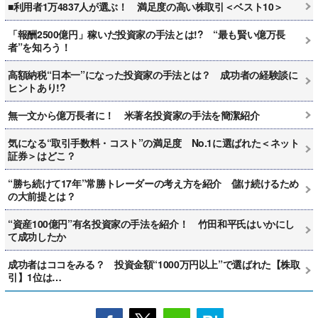
■利用者1万4837人が選ぶ！ 満足度の高い株取引＜ベスト10＞
「報酬2500億円」稼いだ投資家の手法とは!? “最も賢い億万長
者”を知ろう！
高額納税“日本一”になった投資家の手法とは？ 成功者の経験談に
ヒントあり!?
無一文から億万長者に！ 米著名投資家の手法を簡潔紹介
気になる“取引手数料・コスト”の満足度 No.1に選ばれた＜ネット
証券＞はどこ？
“勝ち続けて17年”常勝トレーダーの考え方を紹介 儲け続けるため
の大前提とは？
“資産100億円”有名投資家の手法を紹介！ 竹田和平氏はいかにし
て成功したか
成功者はココをみる？ 投資金額“1000万円以上”で選ばれた【株取
引】1位は…