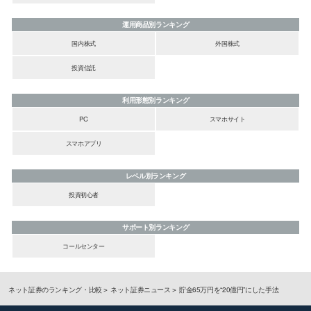
運用商品別ランキング
国内株式
外国株式
投資信託
利用形態別ランキング
PC
スマホサイト
スマホアプリ
レベル別ランキング
投資初心者
サポート別ランキング
コールセンター
ネット証券のランキング・比較
ネット証券ニュース
貯金65万円を“20億円”にした手法