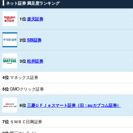
ネット証券 満足度ランキング
1位
楽天証券
2位
SBI証券
3位
松井証券
4位
マネックス証券
5位
GMOクリック証券
6位
三菱ＵＦＪｅスマート証券（旧：auカブコム証券）
7位
ＳＭＢＣ日興証券
8位
岡三オンライン