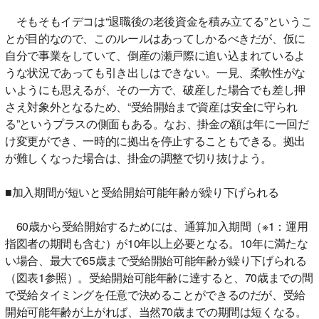
そもそもイデコは“退職後の老後資金を積み立てる”というこ
とが目的なので、このルールはあってしかるべきだが、仮に
自分で事業をしていて、倒産の瀬戸際に追い込まれているよ
うな状況であっても引き出しはできない。一見、柔軟性がな
いようにも思えるが、その一方で、破産した場合でも差し押
さえ対象外となるため、“受給開始まで資産は安全に守られ
る”というプラスの側面もある。なお、掛金の額は年に一回だ
け変更ができ、一時的に拠出を停止することもできる。拠出
が難しくなった場合は、掛金の調整で切り抜けよう。
■加入期間が短いと受給開始可能年齢が繰り下げられる
60歳から受給開始するためには、通算加入期間（※1：運用
指図者の期間も含む）が10年以上必要となる。10年に満たな
い場合、最大で65歳まで受給開始可能年齢が繰り下げられる
（図表1参照）。受給開始可能年齢に達すると、70歳までの間
で受給タイミングを任意で決めることができるのだが、受給
開始可能年齢が上がれば、当然70歳までの期間は短くなる。