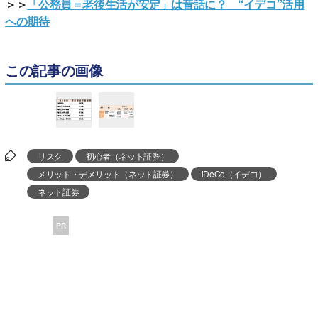
＞＞
「公務員＝老後生活が安定」は昔話に？ “イデコ”活用
への期待
この記事の画像
リスク
初心者（ネット証券）
メリット・デメリット（ネット証券）
iDeCo（イデコ）
ネット証券
PR