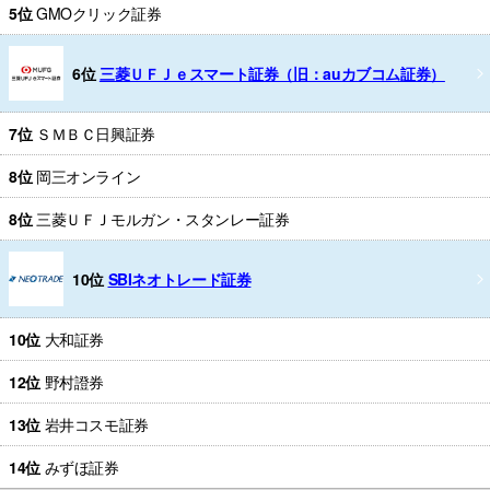
5位
GMOクリック証券
6位
三菱ＵＦＪｅスマート証券（旧：auカブコム証券）
7位
ＳＭＢＣ日興証券
8位
岡三オンライン
8位
三菱ＵＦＪモルガン・スタンレー証券
10位
SBIネオトレード証券
10位
大和証券
12位
野村證券
13位
岩井コスモ証券
14位
みずほ証券