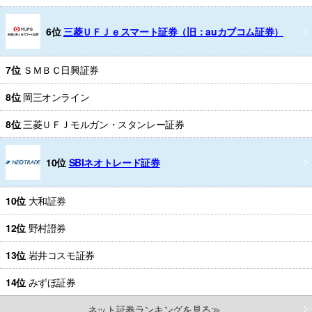
6位
三菱ＵＦＪｅスマート証券（旧：auカブコム証券）
7位
ＳＭＢＣ日興証券
8位
岡三オンライン
8位
三菱ＵＦＪモルガン・スタンレー証券
10位
SBIネオトレード証券
10位
大和証券
12位
野村證券
13位
岩井コスモ証券
14位
みずほ証券
ネット証券ランキングを見る≫