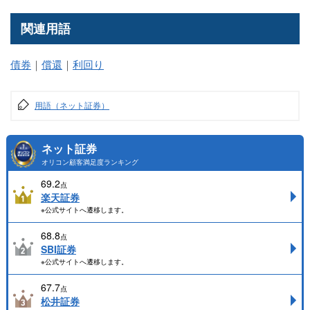
関連用語
債券
｜
償還
｜
利回り
用語（ネット証券）
ネット証券
オリコン顧客満足度ランキング
69.2
点
楽天証券
※公式サイトへ遷移します。
68.8
点
SBI証券
※公式サイトへ遷移します。
67.7
点
松井証券