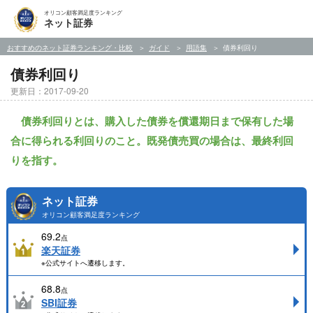
オリコン顧客満足度ランキング
ネット証券
おすすめのネット証券ランキング・比較
ガイド
用語集
債券利回り
債券利回り
更新日：2017-09-20
債券利回りとは、購入した債券を償還期日まで保有した場
合に得られる利回りのこと。既発債売買の場合は、最終利回
りを指す。
ネット証券
オリコン顧客満足度ランキング
69.2
点
楽天証券
※公式サイトへ遷移します。
68.8
点
SBI証券