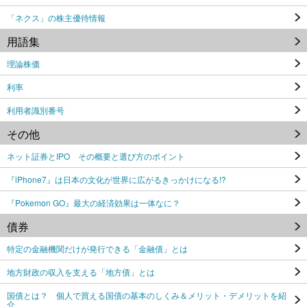
「ネクス」の株主優待情報
用語集
理論株価
利率
利用者識別番号
その他
ネット証券とIPO その概要と選び方のポイント
『iPhone7』は日本の文化が世界に広がるきっかけになる!?
『Pokemon GO』最大の経済効果は一体なに？
債券
特定の金融機関だけが発行できる「金融債」とは
地方財政の収入を支える「地方債」とは
国債とは？ 個人で買える国債の基本のしくみ＆メリット・デメリットを紹
介