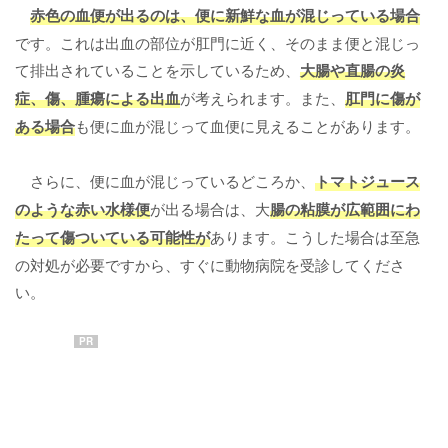
赤色の血便
が出るのは、便に新鮮な血が混じっている場合
です。これは出血の部位が肛門に近く、そのまま便と混じっ
て排出されていることを示しているため、
大腸や直腸の炎
症、傷、腫瘍による出血
が考えられます。また、
肛門に傷が
ある場合
も便に血が混じって血便に見えることがあります。
さらに、便に血が混じっているどころか、
トマトジュース
のような赤い水様便
が出る場合は、大
腸の粘膜が広範囲にわ
たって傷ついている可能性が
あります。こうした場合は至急
の対処が必要ですから、すぐに動物病院を受診してくださ
い。
PR