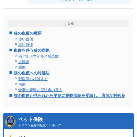
目次
猫の血便の種類
赤い血便
黒い血便
血便を伴う猫の病気
猫パルボウイルス感染症
大腸炎
腫瘍
猫の血便への対処法
獣医師へ相談する
治療
食事の管理と療法食の導入
猫の血便が見られたら早急に動物病院を受診し、適切な対処を
ペット保険
オリコン顧客満足度ランキング