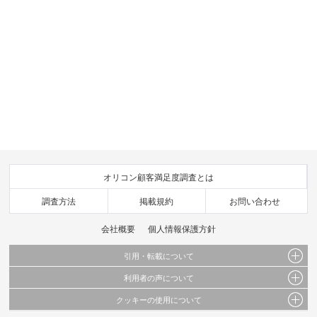
オリコン顧客満足度調査とは
調査方法
掲載規約
お問い合わせ
会社概要
個人情報保護方針
引用・転載について
利用者の声について
当サイトで公開されている情報（文字、写真、イラスト、画像データ等）及びこれらの配
置・編集および構造などについての著作権は株式会社oricon MEに帰属しております。
クッキーの使用について
当サイトに掲載している内容はすべてサービスの利用者が提出された見解・感想です。
これらの情報を権利者の許可なく無断転載・複製などの二次利用を行うことは固く禁じて
弊社が内容について正確性を含め一切保証するものではありません。