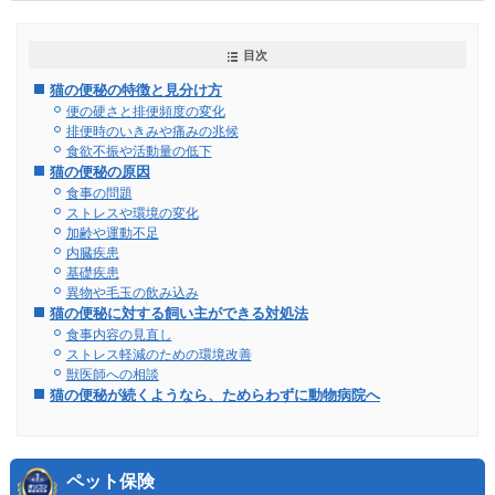
目次
猫の便秘の特徴と見分け方
便の硬さと排便頻度の変化
排便時のいきみや痛みの兆候
食欲不振や活動量の低下
猫の便秘の原因
食事の問題
ストレスや環境の変化
加齢や運動不足
内臓疾患
基礎疾患
異物や毛玉の飲み込み
猫の便秘に対する飼い主ができる対処法
食事内容の見直し
ストレス軽減のための環境改善
獣医師への相談
猫の便秘が続くようなら、ためらわずに動物病院へ
ペット保険