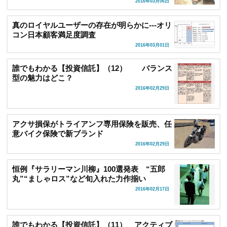
2016年03月06日
真のロイヤルユーザーの存在が明らかに---オリ
コン日本顧客満足度調査
2016年03月01日
誰でもわかる【投資信託】（12） バランス
型の魅力はどこ？
2016年02月29日
アクサ損保がトライアンフ専用保険を販売、任
意バイク保険で新ブランド
2016年02月29日
恒例『サラリーマン川柳』100選発表 “五郎
丸”“ましゃロス”など旬入れた力作揃い
2016年02月17日
誰でもわかる【投資信託】（11） アクティブ