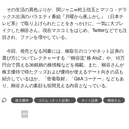
その生活の異色ぶりが、関ジャニ∞村上信五とマツコ・デラ
ックス出演のバラエティ番組『月曜から夜ふかし』（日本テ
レビ系）で取り上げられたことをきっかけに、一気に大ブレ
イクした桐谷さん。現在マスコミをはじめ、Twitterなどでも注
目され、ファンを増やしている。
今回、発売となる同書には、株取引のコツやネット証券の
選び方についてレクチャーする「“桐谷流” 株 AtoZ」や、10万
円台で買える36銘柄の株情報などを掲載。また、桐谷さんが
株主優待で得たグッズおよび優待が使えるデート向きの店も
紹介しているほか、「密着取材」「Q&Aコーナー」などもあ
り、桐谷さんの素顔も垣間見える内容となっている。
株主優待
コラム（ネット証券）
ネット証券
桐谷さん
PR