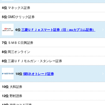
4位
マネックス証券
5位
GMOクリック証券
6位
三菱ＵＦＪｅスマート証券（旧：auカブコム証券）
7位
ＳＭＢＣ日興証券
8位
岡三オンライン
8位
三菱ＵＦＪモルガン・スタンレー証券
10位
SBIネオトレード証券
10位
大和証券
12位
野村證券
13位
岩井コスモ証券