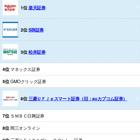
1位
楽天証券
2位
SBI証券
3位
松井証券
4位
マネックス証券
5位
GMOクリック証券
6位
三菱ＵＦＪｅスマート証券（旧：auカブコム証券）
7位
ＳＭＢＣ日興証券
8位
岡三オンライン
8位
三菱ＵＦＪモルガン・スタンレー証券