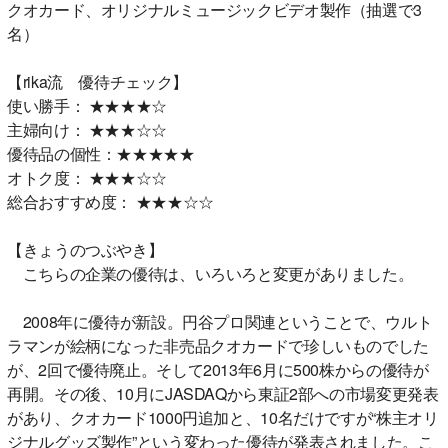
クオカード、オリジナルミュージックビデオ製作（抽選で3
名）
【rika流 優待チェック】
使い勝手： ★★★★☆
主婦向け： ★★★☆☆
優待品の個性：★★★★★
オトク度： ★★★☆☆
総合おすすめ度： ★★★☆☆
【きょうのつぶやき】
こちらの企業の優待は、いろいろと変更がありました。
2008年に優待が新設。円谷プロ関連ということで、ウルト
ラマンが絵柄になった非売品クオカードで珍しいものでした
が、2回で優待廃止。そして2013年6月に500株からの優待が
再開。その後、10月にJASDAQから東証2部への市場変更発表
があり、クオカード1000円追加と、10名だけですが“株主オリ
ジナルグッズ製作”という変わった優待が発表されました。こ