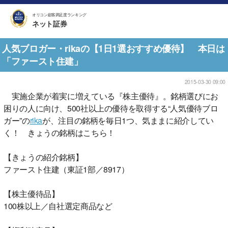
オリコン顧客満足度ランキング
ネット証券
人気ブロガー・rikaの【1日1選おすすめ優待】 本日は
「ファースト住建」
2015-03-30 09:00
実施企業が着実に増えている『株主優待』。銘柄選びにお
困りの人に向け、500社以上の優待を取得する“人気優待ブロ
ガー”の
rika
が、注目の銘柄を毎日1つ、気ままに紹介してい
く！ きょうの銘柄はこちら！
【きょうの紹介銘柄】
ファースト住建（東証1部／8917）
【株主優待品】
100株以上／自社選定商品など