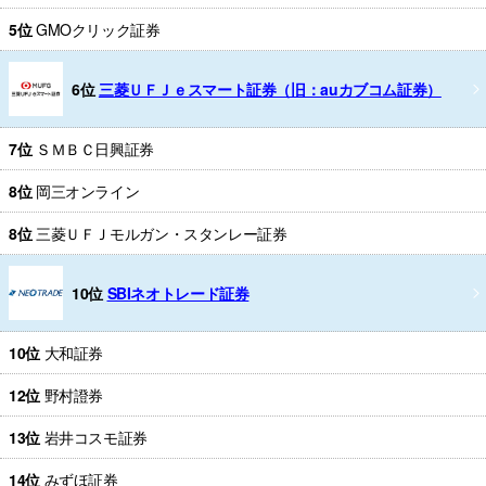
5位
GMOクリック証券
6位
三菱ＵＦＪｅスマート証券（旧：auカブコム証券）
7位
ＳＭＢＣ日興証券
8位
岡三オンライン
8位
三菱ＵＦＪモルガン・スタンレー証券
10位
SBIネオトレード証券
10位
大和証券
12位
野村證券
13位
岩井コスモ証券
14位
みずほ証券