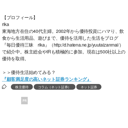
【プロフィール】
rika
東海地方在住の40代主婦。2002年から優待投資にハマり、飲
食から生活用品、遊びまで、優待を活用した生活をブログ
『毎日優待三昧 rika』（http://d.hatena.ne.jp/yuutaizanmai/）
で紹介中。株主総会やIRも積極的に参加。現在は500社以上の
優待を取得。
＞＞優待生活始めてみる？
『顧客満足度の高いネット証券ランキング』
株主優待
コラム（ネット証券）
ネット証券
PR