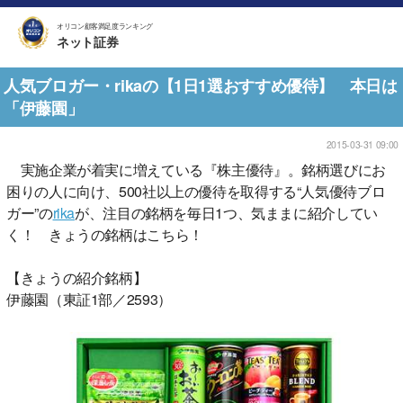
オリコン顧客満足度ランキング
ネット証券
人気ブロガー・rikaの【1日1選おすすめ優待】 本日は
「伊藤園」
2015-03-31 09:00
実施企業が着実に増えている『株主優待』。銘柄選びにお
困りの人に向け、500社以上の優待を取得する“人気優待ブロ
ガー”の
rika
が、注目の銘柄を毎日1つ、気ままに紹介してい
く！ きょうの銘柄はこちら！
【きょうの紹介銘柄】
伊藤園（東証1部／2593）