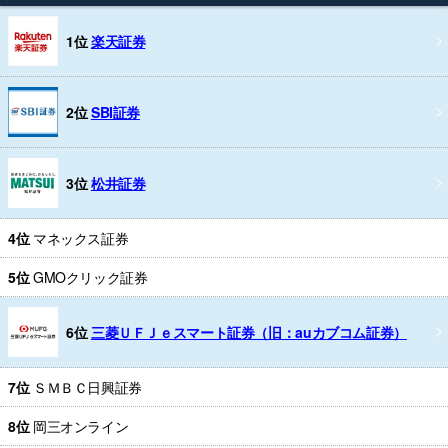
1位
楽天証券
2位
SBI証券
3位
松井証券
4位
マネックス証券
5位
GMOクリック証券
6位
三菱ＵＦＪｅスマート証券（旧：auカブコム証券）
7位
ＳＭＢＣ日興証券
8位
岡三オンライン