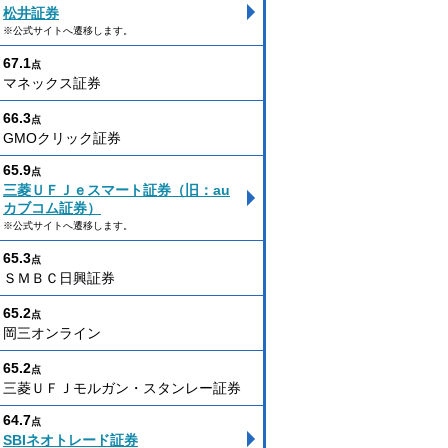
松井証券
※公式サイトへ遷移します。
67.1
点
マネックス証券
66.3
点
GMOクリック証券
65.9
点
三菱ＵＦＪｅスマート証券（旧：au
カブコム証券）
※公式サイトへ遷移します。
65.3
点
ＳＭＢＣ日興証券
65.2
点
岡三オンライン
65.2
点
三菱ＵＦＪモルガン・スタンレー証券
64.7
点
SBIネオトレード証券