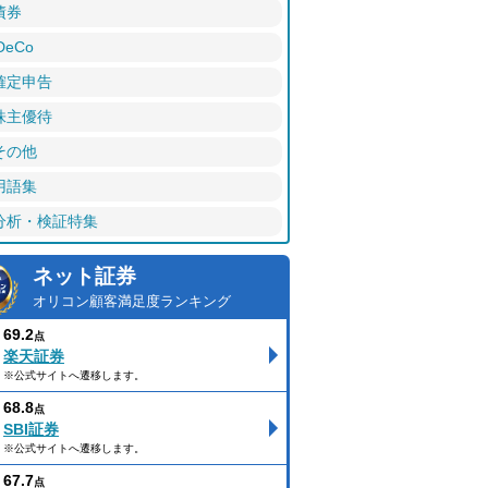
債券
DeCo
確定申告
株主優待
その他
用語集
分析・検証特集
ネット証券
オリコン顧客満足度ランキング
69.2
点
楽天証券
※公式サイトへ遷移します。
68.8
点
SBI証券
※公式サイトへ遷移します。
67.7
点