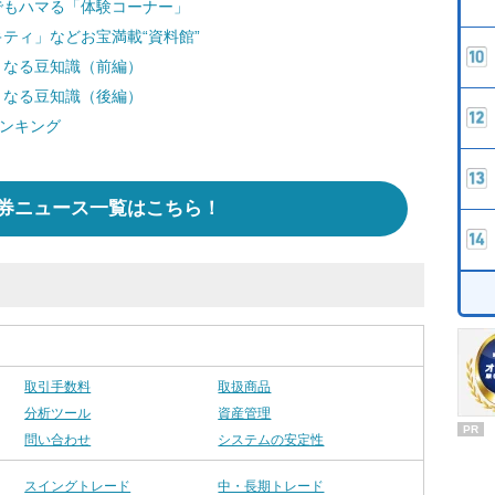
でもハマる「体験コーナー」
ティ」などお宝満載“資料館”
くなる豆知識（前編）
くなる豆知識（後編）
ランキング
券ニュース一覧はこちら！
取引手数料
取扱商品
分析ツール
資産管理
PR
問い合わせ
システムの安定性
スイングトレード
中・長期トレード