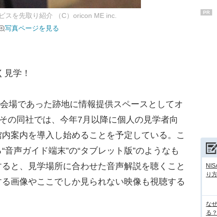
PR
先取り紹介 （C）oricon ME inc.
写真ページを見る
く見学！
立会場であった跡地に情報提供スペースとしてオ
。その同社では、今年7月以降に個人の見学者向
館内案内を導入し始めることを予定している。こ
“音声ガイド端末”の“タブレット版”のようなも
すると、見学場所に合わせた音声解説を聴くこと
NI
り
する画像やここでしか見られない映像も視聴する
な
る？