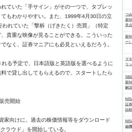
れていた「手サイン」がその一つで、タブレッ
つ
もわかりやすい。また、1999年4月30日の立
新N
で行われていた「撃柝（げきたく）売買」（特定
意
ど、貴重な映像が見ることができる。こういった
新N
ー
けでなく、証券マニアにも必見といえるだろう。
マ
される予定で、日本語版と英語版を選べるように
リッ
無料で貸し出してもらえるので、スタートしたら
SB
。
新N
解
NI
販売開始
証
比
資家向けに、過去の株価情報等をダウンロード
NI
融
タクラウド」を開始している。