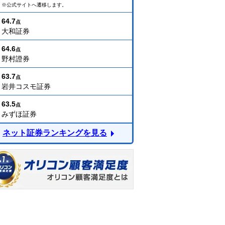
※公式サイトへ遷移します。
64.7
点
大和証券
64.6
点
野村證券
63.7
点
岩井コスモ証券
63.5
点
みずほ証券
ネット証券ランキングを見る