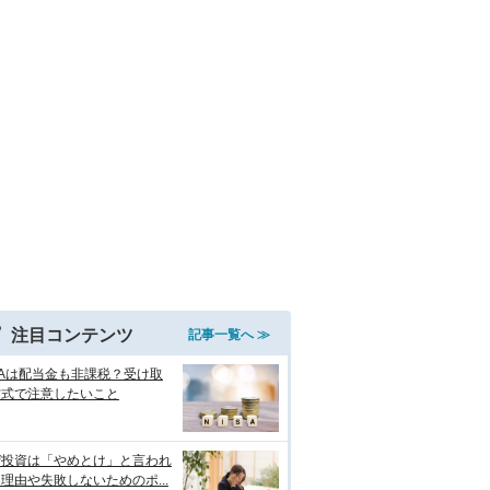
注目コンテンツ
記事一覧へ ≫
SAは配当金も非課税？受け取
方式で注意したいこと
ぜ投資は「やめとけ」と言われ
理由や失敗しないためのポ...