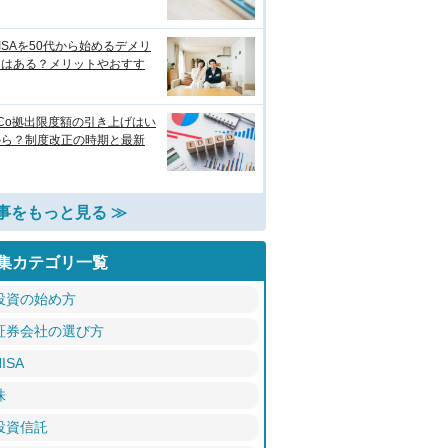
ISAを50代から始めるデメリ
トはある？メリットやおすす
eCo拠出限度額の引き上げはい
から？制度改正の時期と最新
事をもっと見る ≫
集カテゴリ一覧
投資の始め方
証券会社の選び方
ISA
株
投資信託