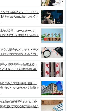
みたて投資枠のデメリットは？
ISAを始める前に知りたい注
点
ISAの移行（ロールオーバ
）はできない？手続きは必要？
ネックス証券のメリット・デメ
トは？おすすめできる人の...
I証券と楽天証券を徹底比較！
ISAやポイント制度の違いを
説
SAのつみたて投資枠は銀行と
券会社のどっちがいい？特徴を
較
SA口座は複数開設できる？金
機関の選び方や変更方法も紹介