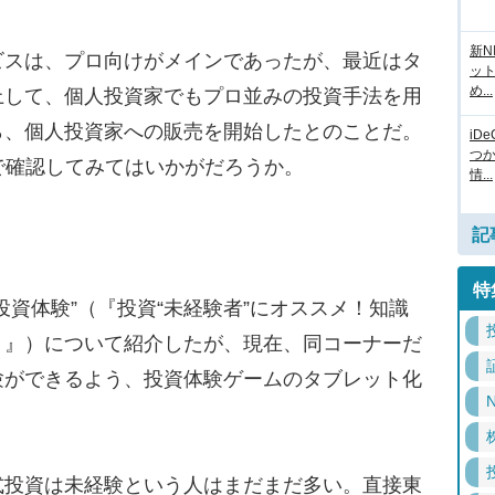
新N
スは、プロ向けがメインであったが、最近はタ
ッ
め...
上して、個人投資家でもプロ並みの投資手法を用
ら、個人投資家への販売を開始したとのことだ。
iD
つ
で確認してみてはいかがだろうか。
情...
記
特
資体験”（『投資“未経験者”にオススメ！知識
」』）について紹介したが、現在、同コーナーだ
験ができるよう、投資体験ゲームのタブレット化
N
投資は未経験という人はまだまだ多い。直接東