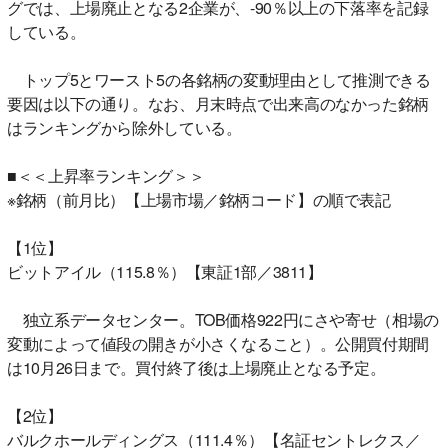
グでは、上場廃止となる2企業が、-90％以上の下落率を記録
している。
トップ5とワースト5の各銘柄の変動理由として推測できる
要因は以下の通り。なお、月末時点で出来高のなかった銘柄
はランキングから除外している。
■＜＜上昇率ランキング＞＞
※銘柄（前月比）【上場市場／銘柄コード】の順で表記
【1位】
ビットアイル（115.8％）【東証1部／3811】
独立系データセンター。TOB価格922円にさや寄せ（相場の
変動によって値段の開きが小さくなること）。公開買付期間
は10月26日まで。買付終了後は上場廃止となる予定。
【2位】
バルクホールディングス（111.4％）【名証セントレクス／