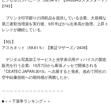
2743】
プリンタ印字廻りの消耗品を提供している企業。大規模な
第三者割当増資を実行後、9月半ばから出来高が急増。上昇ト
レンドが継続している。
【5位】
アスカネット（58.61％）【東証マザーズ／2438】
デジタル写真加工サービスと光学表示用ディバイスの製造
販売を行う企業。10月7日から幕張メッセで開催される
『CEATEC JAPAN 2015』へ出展すると発表。改めて同社の
空中結像技術への期待感が再燃したか。
＿＿＿＿＿＿＿＿＿＿＿＿＿＿＿＿
■＜＜下落率ランキング＞＞