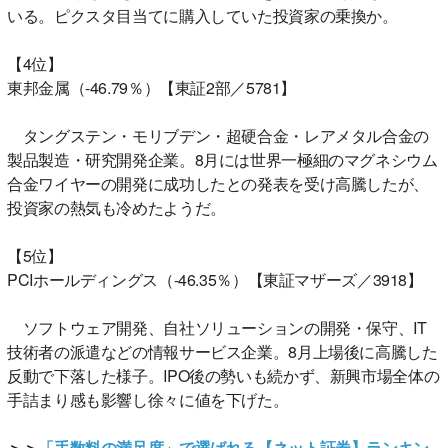
いる。ピクスタ目当てに購入していた投資家の乗換か。
【4位】
東邦金属（-46.79％）【東証2部／5781】
タングステン・モリブデン・超硬合金・レアメタル合金の
製品製造・研究開発企業。8月には世界一極細のマグネシウム
合金ワイヤーの開発に成功したとの発表を受け高騰したが、
投資家の熱気も冷めたようだ。
【5位】
PCIホールディングス（-46.35％）【東証マザーズ／3918】
ソフトウェア開発、自社ソリューションの開発・保守、IT
技術者の派遣などの情報サービス企業。8月上場後に高騰した
反動で下落した様子。IPO後の勢いも続かず、新興市場全体の
手詰まり感も影響し徐々に値を下げた。
＞＞
「手数料の満足度」で選ばれる【ネット証券】ランキン