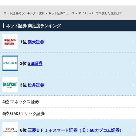
ネット証券のランキング・比較
ネット証券ニュース
マイナンバーで高騰した企業は!?
ネット証券 満足度ランキング
1位
楽天証券
2位
SBI証券
3位
松井証券
4位
マネックス証券
5位
GMOクリック証券
6位
三菱ＵＦＪｅスマート証券（旧：auカブコム証券）