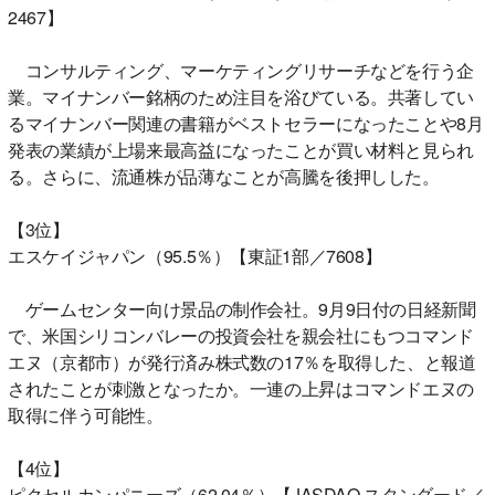
2467】
コンサルティング、マーケティングリサーチなどを行う企
業。マイナンバー銘柄のため注目を浴びている。共著してい
るマイナンバー関連の書籍がベストセラーになったことや8月
発表の業績が上場来最高益になったことが買い材料と見られ
る。さらに、流通株が品薄なことが高騰を後押しした。
【3位】
エスケイジャパン（95.5％）【東証1部／7608】
ゲームセンター向け景品の制作会社。9月9日付の日経新聞
で、米国シリコンバレーの投資会社を親会社にもつコマンド
エヌ（京都市）が発行済み株式数の17％を取得した、と報道
されたことが刺激となったか。一連の上昇はコマンドエヌの
取得に伴う可能性。
【4位】
ピクセルカンパニーズ（62.04％）【JASDAQ スタンダード／