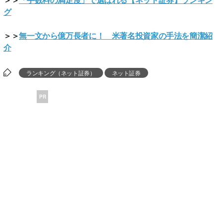
グ
＞＞
無一文から億万長者に！ 米著名投資家の手法を簡潔紹
介
ランキング（ネット証券）
ネット証券
PR