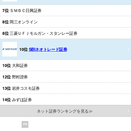
7位
ＳＭＢＣ日興証券
8位
岡三オンライン
8位
三菱ＵＦＪモルガン・スタンレー証券
10位
SBIネオトレード証券
10位
大和証券
12位
野村證券
13位
岩井コスモ証券
14位
みずほ証券
ネット証券ランキングを見る≫
PR