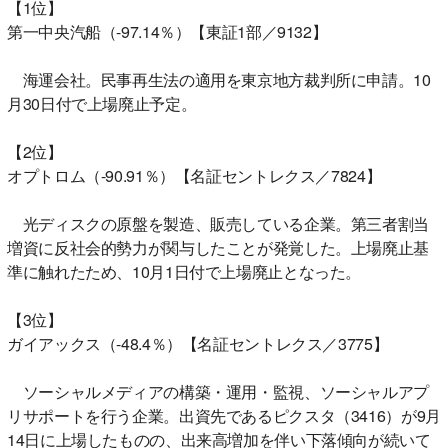
【1位】
第一中央汽船（-97.14％）【東証1部／9132】
海運会社。民事再生法の適用を東京地方裁判所に申請。10
月30日付で上場廃止予定。
【2位】
オプトロム（-90.91％）【名証セントレクス／7824】
光ディスクの原盤を製造、販売している企業。第三者割当
増資に反社会的勢力が関与したことが発覚した。上場廃止基
準に触れたため、10月1日付で上場廃止となった。
【3位】
ガイアックス（-48.4％）【名証セントレクス／3775】
ソーシャルメディアの構築・運用・監視、ソーシャルアプ
リサポートを行う企業。出資先であるピクスタ（3416）が9月
14日に上場したものの、出来高増加を伴い下落傾向が続いて