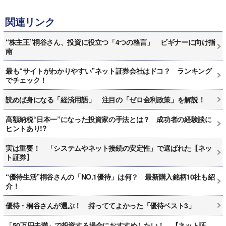
関連リンク
“株主王”桐谷さん、投資に役立つ「4つの格言」 ビギナーに向け指
南
最も“サイトがわかりやすい”ネット証券会社はドコ？ ランキング
でチェック！
読めば身になる「経済用語」 注目の「ゼロ金利政策」を解説！
高額納税“日本一”になった投資家の手法とは？ 成功者の経験談に
ヒントあり!?
実は重要！ 「システムやネット接続の安定性」で選ばれた【ネッ
ト証券】
“優待生活”桐谷さんの「NO.1優待」は何？ 最新購入銘柄10社も紹
介！
優待・桐谷さんが選ぶ！ 持っててよかった「優待ベスト3」
「50万円未満」で投資する場合におすすめしたい！ 【ネット証