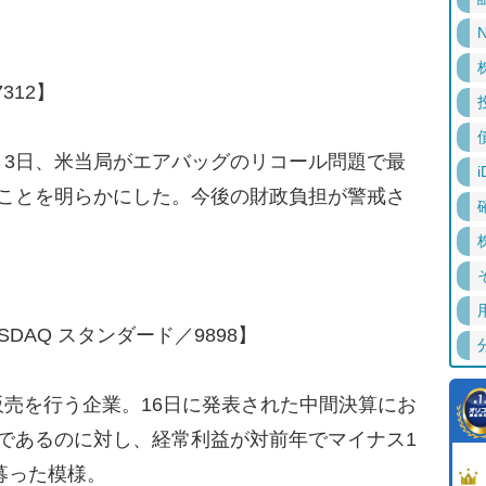
N
312】
3日、米当局がエアバッグのリコール問題で最
i
うことを明らかにした。今後の財政負担が警戒さ
SDAQ スタンダード／9898】
売を行う企業。16日に発表された中間決算にお
であるのに対し、経常利益が対前年でマイナス1
募った模様。