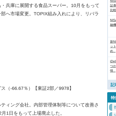
NI
・兵庫に展開する食品スーパー。10月をもって
証
比
一部へ市場変更。TOPIX組み入れにより、リバラ
NI
融
新N
ッ
め...
iD
つ
情...
記
-66.67％）【東証2部／9978】
特
ティング会社。内部管理体制等について改善さ
2月1日をもって上場廃止した。