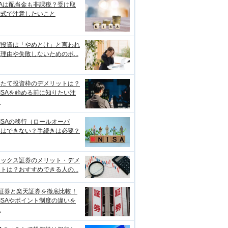
SAは配当金も非課税？受け取
方式で注意したいこと
ぜ投資は「やめとけ」と言われ
理由や失敗しないためのポ...
みたて投資枠のデメリットは？
ISAを始める前に知りたい注
点
ISAの移行（ロールオーバ
）はできない？手続きは必要？
ネックス証券のメリット・デメ
トは？おすすめできる人の...
I証券と楽天証券を徹底比較！
ISAやポイント制度の違いを
説