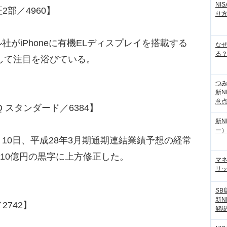
NI
2部／4960】
り
がiPhoneに有機ELディスプレイを搭載する
な
る？
して注目を浴びている。
つ
新N
意
Q スタンダード／6384】
新N
ー
0日、平成28年3月期通期連結業績予想の経常
ら10億円の黒字に上方修正した。
マ
リッ
SB
新N
2742】
解