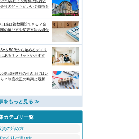
SAのつみたて投資枠は銀行と
券会社のどっちがいい？特徴を
較
SA口座は複数開設できる？金
機関の選び方や変更方法も紹介
ISAを50代から始めるデメリ
トはある？メリットやおすす
eCo拠出限度額の引き上げはい
から？制度改正の時期と最新
事をもっと見る ≫
集カテゴリ一覧
投資の始め方
証券会社の選び方