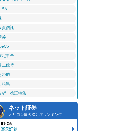
ISA
株
投資信託
債券
DeCo
確定申告
株主優待
その他
用語集
分析・検証特集
ネット証券
オリコン顧客満足度ランキング
69.2
点
楽天証券