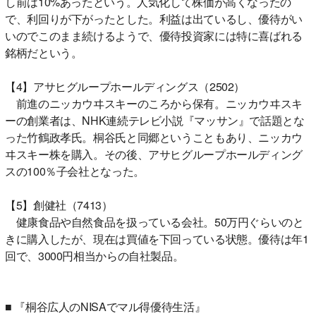
し前は10%あったという。人気化して株価が高くなったの
で、利回りが下がったとした。利益は出ているし、優待がい
いのでこのまま続けるようで、優待投資家には特に喜ばれる
銘柄だという。
【4】アサヒグループホールディングス（2502）
前進のニッカウヰスキーのころから保有。ニッカウヰスキ
ーの創業者は、NHK連続テレビ小説『マッサン』で話題とな
った竹鶴政孝氏。桐谷氏と同郷ということもあり、ニッカウ
ヰスキー株を購入。その後、アサヒグループホールディング
スの100％子会社となった。
【5】創健社（7413）
健康食品や自然食品を扱っている会社。50万円ぐらいのと
きに購入したが、現在は買値を下回っている状態。優待は年1
回で、3000円相当からの自社製品。
■ 『桐谷広人のNISAでマル得優待生活』