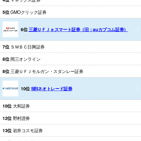
5位
GMOクリック証券
6位
三菱ＵＦＪｅスマート証券（旧：auカブコム証券）
7位
ＳＭＢＣ日興証券
8位
岡三オンライン
8位
三菱ＵＦＪモルガン・スタンレー証券
10位
SBIネオトレード証券
10位
大和証券
12位
野村證券
13位
岩井コスモ証券