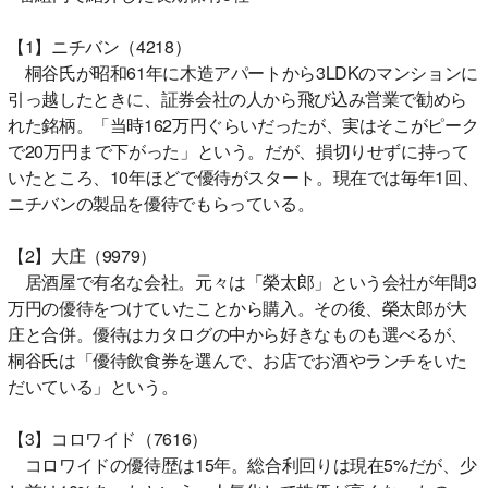
【1】ニチバン（4218）
桐谷氏が昭和61年に木造アパートから3LDKのマンションに
引っ越したときに、証券会社の人から飛び込み営業で勧めら
れた銘柄。「当時162万円ぐらいだったが、実はそこがピーク
で20万円まで下がった」という。だが、損切りせずに持って
いたところ、10年ほどで優待がスタート。現在では毎年1回、
ニチバンの製品を優待でもらっている。
【2】大庄（9979）
居酒屋で有名な会社。元々は「榮太郎」という会社が年間3
万円の優待をつけていたことから購入。その後、榮太郎が大
庄と合併。優待はカタログの中から好きなものも選べるが、
桐谷氏は「優待飲食券を選んで、お店でお酒やランチをいた
だいている」という。
【3】コロワイド（7616）
コロワイドの優待歴は15年。総合利回りは現在5%だが、少