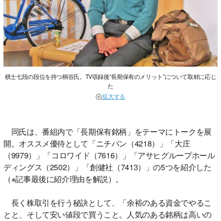
棋士七段の段位を持つ桐谷氏。TV収録後“長期保有のメリット”について取材に応じ
た
拡大する
同氏は、番組内で「長期保有銘柄」をテーマにトークを展
開。オススメ優待として「ニチバン（4218）」「大庄
（9979）」「コロワイド（7616）」「アサヒグループホール
ディングス（2502）」「創健社（7413）」の5つを紹介した
（※記事最後に紹介理由を解説）。
長く株取引を行う秘訣として、「余裕のある資金でやるこ
とと、そして安い値段で買うこと。人気のある銘柄は高いの