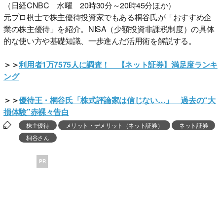
（日経CNBC 水曜 20時30分～20時45分ほか）
元プロ棋士で株主優待投資家でもある桐谷氏が「おすすめ企
業の株主優待」を紹介。NISA（少額投資非課税制度）の具体
的な使い方や基礎知識、一歩進んだ活用術を解説する。
＞＞
利用者1万7575人に調査！ 【ネット証券】満足度ランキ
ング
＞＞
優待王・桐谷氏「株式評論家は信じない…」 過去の“大
損体験”赤裸々告白
株主優待
メリット・デメリット（ネット証券）
ネット証券
桐谷さん
PR