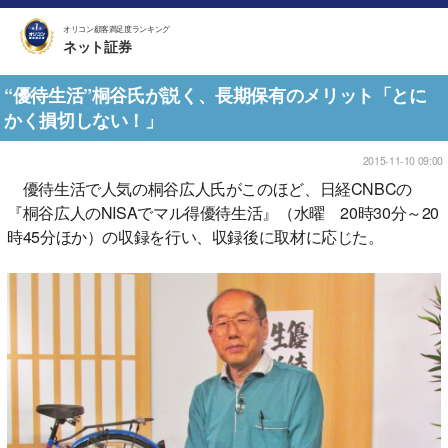
オリコン顧客満足度ランキング
ネット証券
“優待生活”桐谷氏が説く、長期保有のメリット「とに
かく損切しない！」
2015-11-10 09:00
優待生活で人気の桐谷広人氏がこのほど、日経CNBCの
『桐谷広人のNISAでマル得優待生活』（水曜 20時30分～20
時45分ほか）の収録を行い、収録後に取材に応じた。