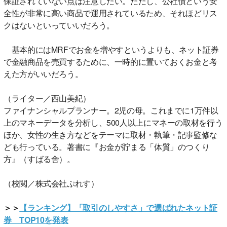
保証されていない点は注意したい。ただし、公社債という安
全性が非常に高い商品で運用されているため、それほどリス
クはないといっていいだろう。
基本的にはMRFでお金を増やすというよりも、ネット証券
で金融商品を売買するために、一時的に置いておくお金と考
えた方がいいだろう。
（ライター／西山美紀）
ファイナンシャルプランナー。2児の母。これまでに1万件以
上のマネーデータを分析し、500人以上にマネーの取材を行う
ほか、女性の生き方などをテーマに取材・執筆・記事監修な
ども行っている。著書に『お金が貯まる「体質」のつくり
方』（すばる舎）。
（校閲／株式会社ぷれす）
＞＞
【ランキング】「取引のしやすさ」で選ばれたネット証
券 TOP10を発表