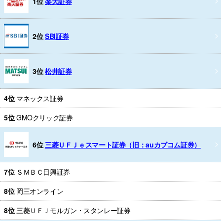
1位
楽天証券
2位
SBI証券
3位
松井証券
4位
マネックス証券
5位
GMOクリック証券
6位
三菱ＵＦＪｅスマート証券（旧：auカブコム証券）
7位
ＳＭＢＣ日興証券
8位
岡三オンライン
8位
三菱ＵＦＪモルガン・スタンレー証券