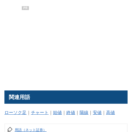
PR
関連用語
ローソク足
｜
チャート
｜
始値
｜
終値
｜
陽線
｜
安値
｜
高値
用語（ネット証券）