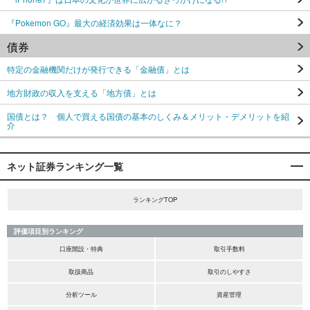
『Pokemon GO』最大の経済効果は一体なに？
債券
特定の金融機関だけが発行できる「金融債」とは
地方財政の収入を支える「地方債」とは
国債とは？ 個人で買える国債の基本のしくみ＆メリット・デメリットを紹
介
ネット証券ランキング一覧
ランキングTOP
評価項目別ランキング
口座開設・特典
取引手数料
取扱商品
取引のしやすさ
分析ツール
資産管理