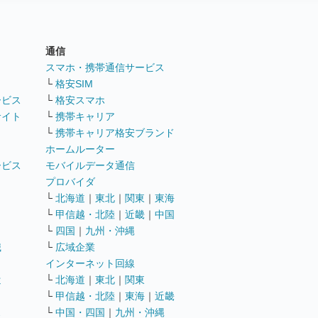
通信
ト
スマホ・携帯通信サービス
└
格安SIM
ービス
└
格安スマホ
サイト
└
携帯キャリア
└
携帯キャリア格安ブランド
ホームルーター
ービス
モバイルデータ通信
ト
プロバイダ
└
北海道
｜
東北
｜
関東
｜
東海
└
甲信越・北陸
｜
近畿
｜
中国
└
四国
｜
九州・沖縄
職
└
広域企業
インターネット回線
遣
└
北海道
｜
東北
｜
関東
└
甲信越・北陸
｜
東海
｜
近畿
ス
└
中国・四国
｜
九州・沖縄