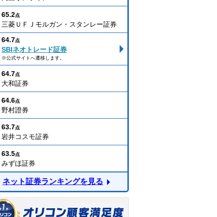
65.2
点
三菱ＵＦＪモルガン・スタンレー証券
64.7
点
SBIネオトレード証券
※公式サイトへ遷移します。
64.7
点
大和証券
64.6
点
野村證券
63.7
点
岩井コスモ証券
63.5
点
みずほ証券
ネット証券ランキングを見る