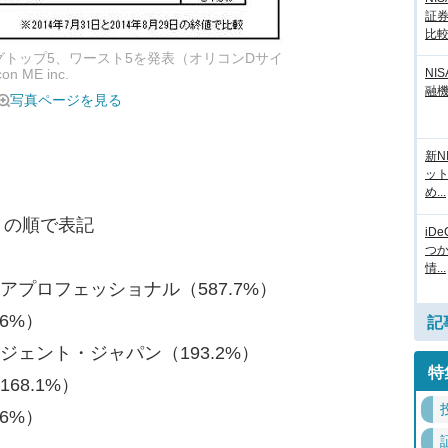
証
比
グトップ5、ワースト5を発表（オリコンDサイ
NI
 ME inc.
融
写真ページを見る
新N
ッ
め...
）の順で表記
iD
つ
情...
アプロフェッショナル（587.7%）
.6%）
記
ジェント・ジャパン（193.2%）
特
68.1%）
.6%）