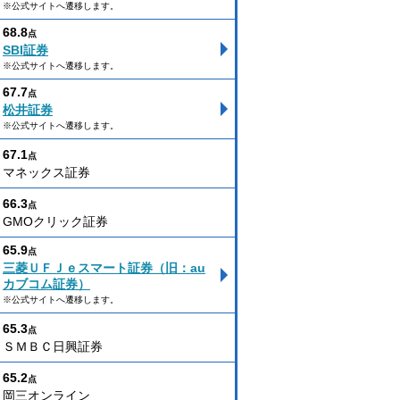
※公式サイトへ遷移します。
68.8
点
SBI証券
※公式サイトへ遷移します。
67.7
点
松井証券
※公式サイトへ遷移します。
67.1
点
マネックス証券
66.3
点
GMOクリック証券
65.9
点
三菱ＵＦＪｅスマート証券（旧：au
カブコム証券）
※公式サイトへ遷移します。
65.3
点
ＳＭＢＣ日興証券
65.2
点
岡三オンライン