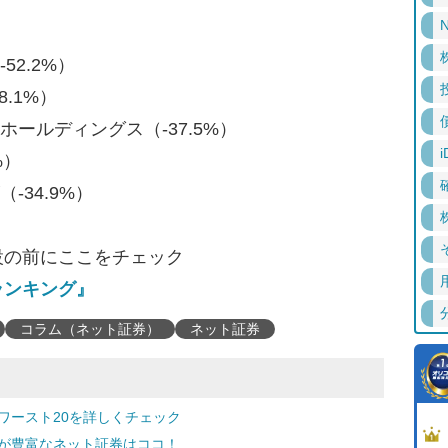
N
52.2%）
8.1%）
ホールディングス（-37.5%）
i
%）
-34.9%）
設の前にここをチェック
ランキング』
コラム（ネット証券）
ネット証券
ワースト20を詳しくチェック
ルが豊富なネット証券はココ！