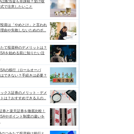
SAは配当金も非課税？受け取
方式で注意したいこと
ぜ投資は「やめとけ」と言われ
理由や失敗しないためのポ...
みたて投資枠のデメリットは？
ISAを始める前に知りたい注
点
ISAの移行（ロールオーバ
）はできない？手続きは必要？
ネックス証券のメリット・デメ
トは？おすすめできる人の...
I証券と楽天証券を徹底比較！
ISAやポイント制度の違いを
説
SAのつみたて投資枠は銀行と