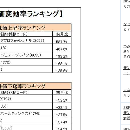
NI
り
な
る？
つ
新N
意
新N
ー
マ
リッ
SB
新N
解
NI