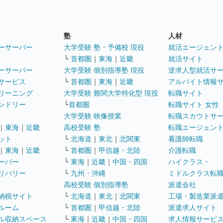
塾
人材
ーサーバー
大学受験 塾・予備校 現役
就活エージェン
└
首都圏
｜
東海
｜
近畿
就活サイト
ーサーバー
大学受験 個別指導塾 現役
逆求人型就活サ
サービス
└
首都圏
｜
東海
｜
近畿
アルバイト情報
リーニング
大学受験 難関大学特化型 現役
転職サイト
ンドリー
└
首都圏
転職サイト 女性
大学受験 映像授業
転職スカウトサ
｜
東海
｜
近畿
高校受験 塾
転職エージェン
ット
└
北海道
｜
東北
｜
北関東
看護師転職
｜
東海
｜
近畿
└
首都圏
｜
甲信越・北陸
介護転職
ーパー
└
東海
｜
近畿
｜
中国・四国
ハイクラス・
リバリー
└
九州・沖縄
ミドルクラス転
高校受験 個別指導塾
派遣会社
納税サイト
└
北海道
｜
東北
｜
北関東
工場・製造業派
ルーム
└
首都圏
｜
甲信越・北陸
派遣求人サイト
ル収納スペース
└
東海
｜
近畿
｜
中国・四国
求人情報サービ