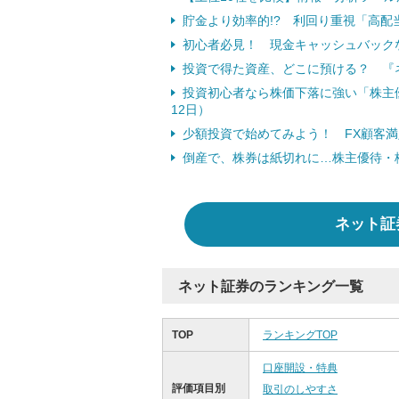
貯金より効率的!? 利回り重視「高配当
初心者必見！ 現金キャッシュバック
投資で得た資産、どこに預ける？ 『
投資初心者なら株価下落に強い「株主優
12日）
少額投資で始めてみよう！ FX顧客
倒産で、株券は紙切れに…株主優待・桐
ネット証
ネット証券のランキング一覧
TOP
ランキングTOP
口座開設・特典
評価項目別
取引のしやすさ