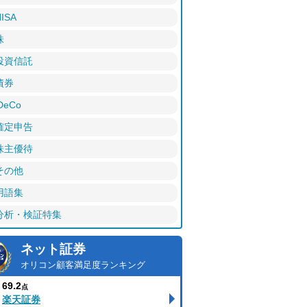
ISA
株
投資信託
債券
DeCo
確定申告
株主優待
その他
用語集
分析・検証特集
ネット証券
オリコン顧客満足度ランキング
69.2
点
楽天証券