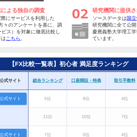
模による独自の調査
研究機関に提供さ
実際にサービスを利用した
ソースデータは
国立
者の方々のアンケートを基に、調
研究機関に全て公開
ービス）を対象に徹底比較し
慶應義塾大学理工学
要は
こちら
。
ています。
【FX比較一覧表】初心者 満足度ランキング
公式サイト
総合ランキング
口座開設・特典
取引手数料
公式サイト
5位
8位
4位
11位
10位
7位
公式サイト
7位
5位
4位