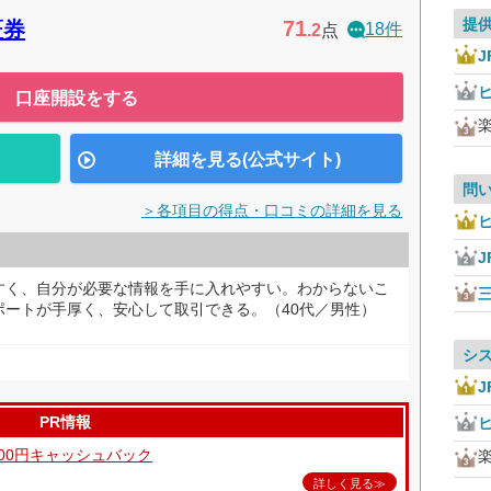
提
71
証券
18件
.2
点
J
口座開設をする
詳細を見る(公式サイト)
問
＞各項目の得点・口コミの詳細を見る
J
すく、自分が必要な情報を手に入れやすい。わからないこ
ポートが手厚く、安心して取引できる。（40代／男性）
シ
J
PR情報
000円キャッシュバック
詳しく見る≫