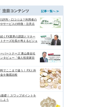
注目コンテンツ
記事一覧へ ≫
Xの評判・口コミは？利用者の
価やサービスの特徴・注意点
続くFX業界の課題とマネー
ートナーズ社長が考えるビジョ
ーパートナーズ 奥山泰全社
インタビュー「個人投資家目
料でここまで違う！ FXと外
預金を徹底比較
の基礎！ スワップポイントを
解しよう