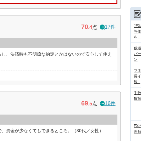
70
JF
17件
.4
点
評
を...
低迷
るし、決済時も不明瞭な約定とかはないので安心して使え
パ
ン
マネ
長
線...
手数
貨
69
16件
.5
点
FX
で、資金が少なくてもできるところ。（30代／女性）
理