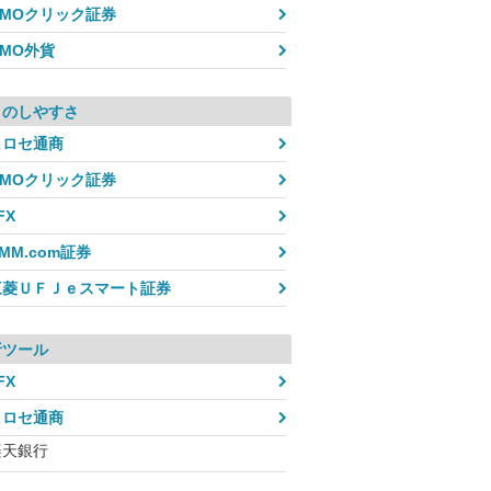
GMOクリック証券
GMO外貨
引のしやすさ
ヒロセ通商
GMOクリック証券
FX
MM.com証券
三菱ＵＦＪｅスマート証券
析ツール
FX
ヒロセ通商
楽天銀行