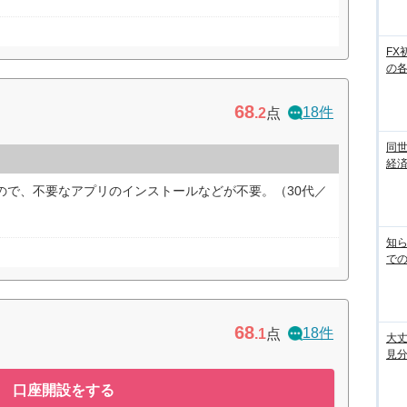
FX
の
68
18件
.2
点
同世
経済
るので、不要なアプリのインストールなどが不要。（30代／
知ら
での
68
18件
.1
点
大丈
見
口座開設をする