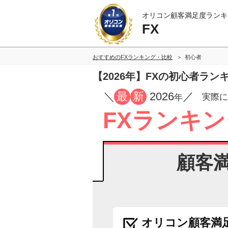
オリコン顧客満足度ランキ
FX
おすすめのFXランキング・比較
初心者
【2026年】FXの初心者ラン
／
最
新
2026
／
実際に
年
FXランキン
顧客
オリコン顧客満