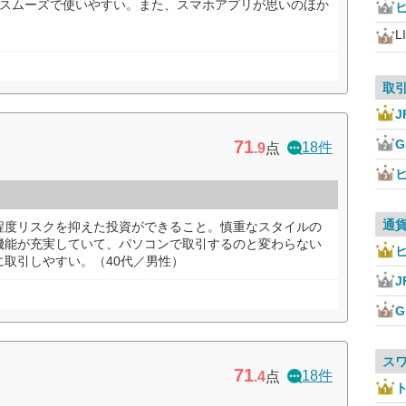
にスムーズで使いやすい。また、スマホアプリが思いのほか
L
取
J
71
18件
.9
点
通
程度リスクを抑えた投資ができること。慎重なスタイルの
機能が充実していて、パソコンで取引するのと変わらない
取引しやすい。（40代／男性）
J
ス
71
18件
.4
点