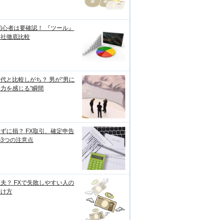
初心者は要確認！ 『ツール』
各社徹底比較
代と比較しがち？ 男が“男に
力を感じる”瞬間
ずに損？ FX取引、確定申告
3つの注意点
夫？ FXで失敗しやすい人の
分け方