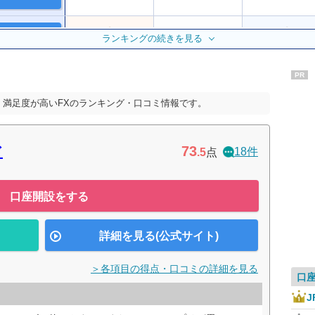
公式サイト
7位
ランキングの続きを見る
3位
2位
PR
14位
ー
ー
、満足度が高いFXのランキング・口コミ情報です。
12位
ー
ー
73
ド
18件
.5
点
13位
ー
3位
口座開設をする
公式サイト
7位
9位
9位
詳細を見る(公式サイト)
＞各項目の得点・口コミの詳細を見る
口
J