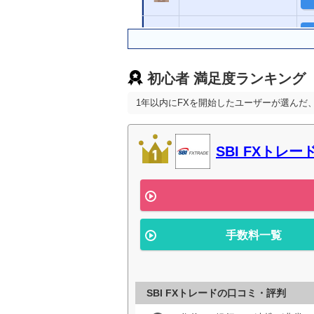
GMOクリック証券
初心者 満足度ランキング
楽天証券
1年以内にFXを開始したユーザーが選んだ
松井証券
SBI FXトレー
LINE FX
外為どっとコム
手数料一覧
SBI FXトレードの口コミ・評判