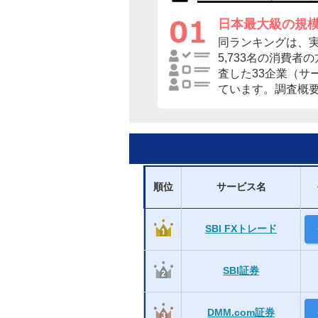
日本最大級の規
同ランキングは、
5,733名の消費
査した33企業（サ
ています。調査概
順位
サービス名
SBI FXトレード
SBI証券
DMM.com証券