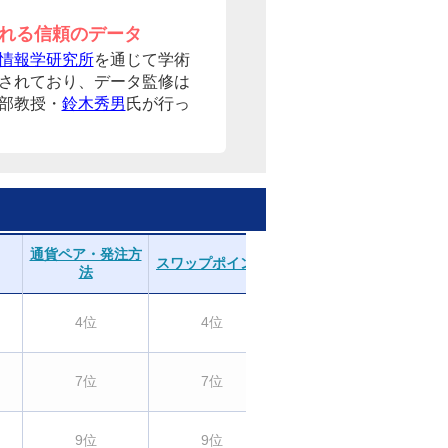
れる信頼のデータ
情報学研究所
を通じて学術
されており、データ監修は
部教授・
鈴木秀男
氏が行っ
通貨ペア・発注方
スワップポイント
取引のしやすさ
分
法
4位
4位
8位
7位
7位
ー
9位
9位
3位