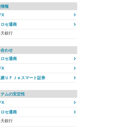
供情報
FX
ヒロセ通商
楽天銀行
い合わせ
ヒロセ通商
FX
三菱ＵＦＪｅスマート証券
ステムの安定性
FX
ヒロセ通商
楽天銀行