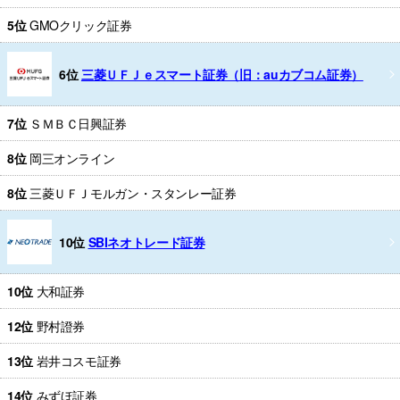
5位
GMOクリック証券
6位
三菱ＵＦＪｅスマート証券（旧：auカブコム証券）
7位
ＳＭＢＣ日興証券
8位
岡三オンライン
8位
三菱ＵＦＪモルガン・スタンレー証券
10位
SBIネオトレード証券
10位
大和証券
12位
野村證券
13位
岩井コスモ証券
14位
みずほ証券