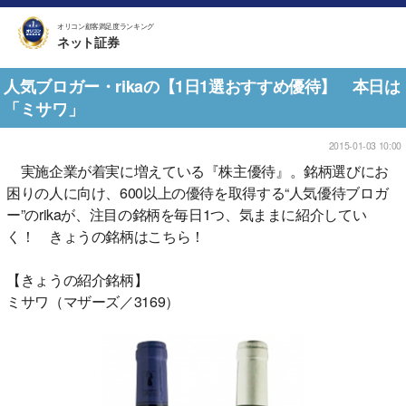
オリコン顧客満足度ランキング
ネット証券
人気ブロガー・rikaの【1日1選おすすめ優待】 本日は
「ミサワ」
2015-01-03 10:00
実施企業が着実に増えている『株主優待』。銘柄選びにお
困りの人に向け、600以上の優待を取得する“人気優待ブロガ
ー”のrikaが、注目の銘柄を毎日1つ、気ままに紹介してい
く！ きょうの銘柄はこちら！
【きょうの紹介銘柄】
ミサワ（マザーズ／3169）