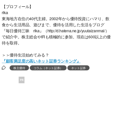
【プロフィール】
rika
東海地方在住の40代主婦。2002年から優待投資にハマり、飲
食から生活用品、遊びまで、優待を活用した生活をブログ
『毎日優待三昧 rika』（http://d.hatena.ne.jp/yuutaizanmai/）
で紹介中。株主総会やIRも積極的に参加。現在は600以上の優
待を取得。
＞＞優待生活始めてみる？
『顧客満足度の高いネット証券ランキング』
株主優待
コラム（ネット証券）
ネット証券
PR