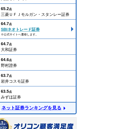
65.2
点
三菱ＵＦＪモルガン・スタンレー証券
64.7
点
SBIネオトレード証券
※公式サイトへ遷移します。
64.7
点
大和証券
64.6
点
野村證券
63.7
点
岩井コスモ証券
63.5
点
みずほ証券
ネット証券ランキングを見る