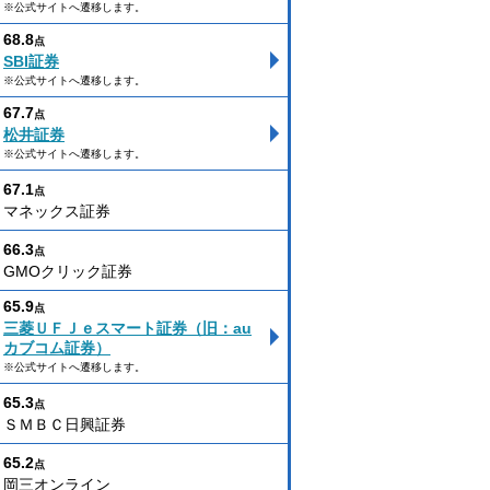
※公式サイトへ遷移します。
68.8
点
SBI証券
※公式サイトへ遷移します。
67.7
点
松井証券
※公式サイトへ遷移します。
67.1
点
マネックス証券
66.3
点
GMOクリック証券
65.9
点
三菱ＵＦＪｅスマート証券（旧：au
カブコム証券）
※公式サイトへ遷移します。
65.3
点
ＳＭＢＣ日興証券
65.2
点
岡三オンライン