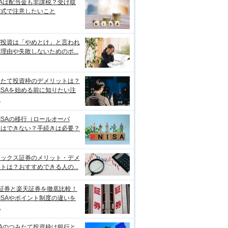
SAは配当金も非課税？受け取
方式で注意したいこと
ぜ投資は「やめとけ」と言われ
理由や失敗しないためのポ...
みたて投資枠のデメリットは？
ISAを始める前に知りたい注
点
ISAの移行（ロールオーバ
）はできない？手続きは必要？
ネックス証券のメリット・デメ
トは？おすすめできる人の...
I証券と楽天証券を徹底比較！
ISAやポイント制度の違いを
説
SAのつみたて投資枠は銀行と