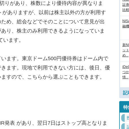
株と区切りがあり、株数により優待内容が異なりま
証
比
ットがありますが、以前は株主以外の方が利用す
のため、総会などでそのことについて意見が出
NI
融
があり、株主のみ利用できるようになっていま
ています。
新N
ッ
め...
います。東京ドーム500円優待券はドーム内で
iD
できます。現地で利用できない方には、後日、優
つ
いますので、こちらから選ぶこともできます。
情...
記
特
IR発表 があり、翌日7日はストップ高となりま