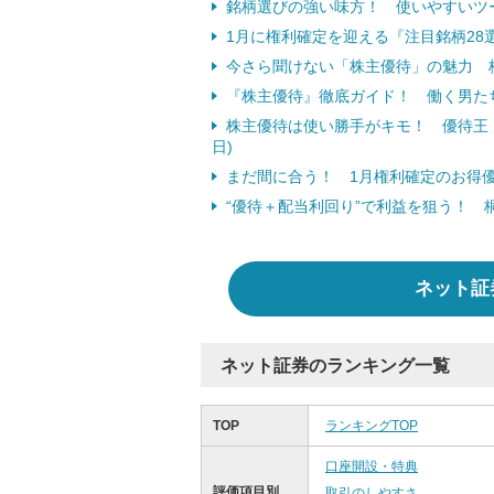
銘柄選びの強い味方！ 使いやすいツ
1月に権利確定を迎える『注目銘柄28
今さら聞けない「株主優待」の魅力 桐
『株主優待』徹底ガイド！ 働く男た
株主優待は使い勝手がキモ！ 優待王・桐
日)
まだ間に合う！ 1月権利確定のお得優待紹
“優待＋配当利回り”で利益を狙う！ 桐
ネット証
ネット証券のランキング一覧
TOP
ランキングTOP
口座開設・特典
評価項目別
取引のしやすさ