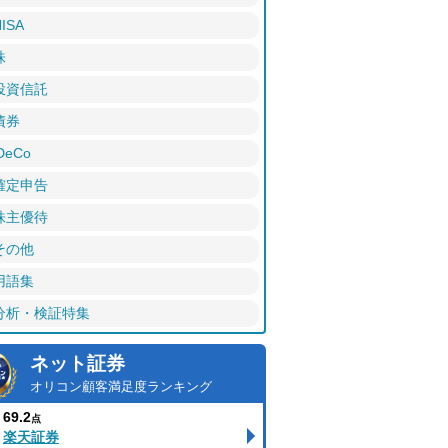
ISA
株
投資信託
債券
DeCo
確定申告
株主優待
その他
用語集
分析・検証特集
ネット証券
オリコン顧客満足度ランキング
69.2
点
楽天証券