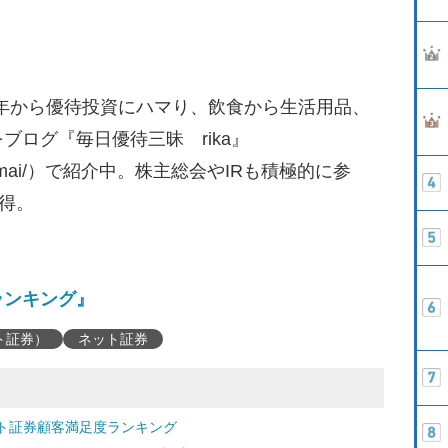
02年から優待投資にハマり、飲食から生活用品、
ログ『毎日優待三昧 rika』
yuutaizanmai/）で紹介中。株主総会やIRも積極的に参
取得。
ランキング』
ト証券）
ネット証券
ト証券顧客満足度ランキング