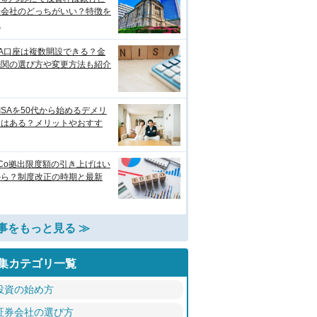
券会社のどっちがいい？特徴を
較
SA口座は複数開設できる？金
機関の選び方や変更方法も紹介
ISAを50代から始めるデメリ
トはある？メリットやおすす
eCo拠出限度額の引き上げはい
から？制度改正の時期と最新
事をもっと見る ≫
集カテゴリ一覧
投資の始め方
証券会社の選び方