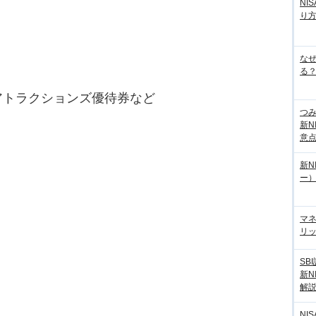
NI
り
な
る？
アトラクションズ優待券など
つ
新N
意
新N
ー
マ
リッ
SB
新N
解
NI