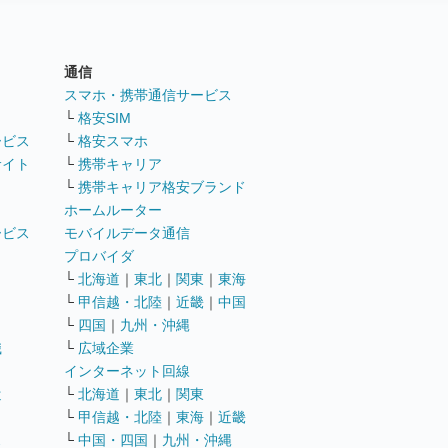
通信
ト
スマホ・携帯通信サービス
└
格安SIM
ービス
└
格安スマホ
サイト
└
携帯キャリア
└
携帯キャリア格安ブランド
ホームルーター
ービス
モバイルデータ通信
ト
プロバイダ
└
北海道
｜
東北
｜
関東
｜
東海
└
甲信越・北陸
｜
近畿
｜
中国
└
四国
｜
九州・沖縄
職
└
広域企業
インターネット回線
遣
└
北海道
｜
東北
｜
関東
└
甲信越・北陸
｜
東海
｜
近畿
ス
└
中国・四国
｜
九州・沖縄