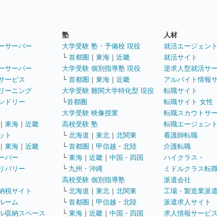
塾
人材
ーサーバー
大学受験 塾・予備校 現役
就活エージェン
└
首都圏
｜
東海
｜
近畿
就活サイト
ーサーバー
大学受験 個別指導塾 現役
逆求人型就活サ
サービス
└
首都圏
｜
東海
｜
近畿
アルバイト情報
リーニング
大学受験 難関大学特化型 現役
転職サイト
ンドリー
└
首都圏
転職サイト 女性
大学受験 映像授業
転職スカウトサ
｜
東海
｜
近畿
高校受験 塾
転職エージェン
ット
└
北海道
｜
東北
｜
北関東
看護師転職
｜
東海
｜
近畿
└
首都圏
｜
甲信越・北陸
介護転職
ーパー
└
東海
｜
近畿
｜
中国・四国
ハイクラス・
リバリー
└
九州・沖縄
ミドルクラス転
高校受験 個別指導塾
派遣会社
納税サイト
└
北海道
｜
東北
｜
北関東
工場・製造業派
ルーム
└
首都圏
｜
甲信越・北陸
派遣求人サイト
ル収納スペース
└
東海
｜
近畿
｜
中国・四国
求人情報サービ